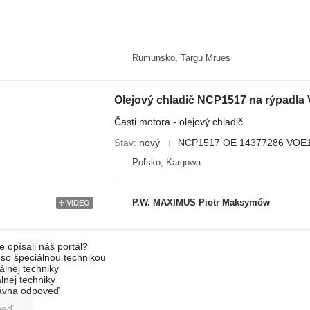
Rumunsko, Targu Mrues
Olejový chladič NCP1517 na rýpadla
Časti motora - olejový chladič
Stav
nový
NCP1517 OE 14377286 VOE
Poľsko, Kargowa
P.W. MAXIMUS Piotr Maksymów
VIDEO
e opísali náš portál?
l so špeciálnou technikou
álnej techniky
lnej techniky
rávna odpoveď
veď