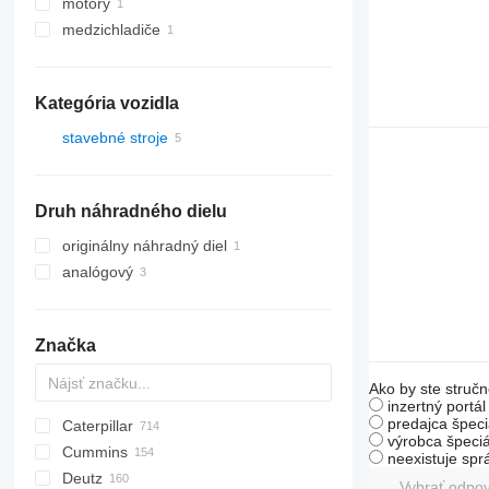
motory
medzichladiče
Kategória vozidla
stavebné stroje
rýpadlá
Druh náhradného dielu
originálny náhradný diel
analógový
Značka
Ako by ste stručn
inzertný portá
predajca špeci
Caterpillar
AZ
AX
ASC
225LC
320
Steiger
450
výrobca špeciá
Cummins
1304
331
570
120
neexistuje sp
Deutz
1404
334
580
160
C-series
DF
Vybrať odpo