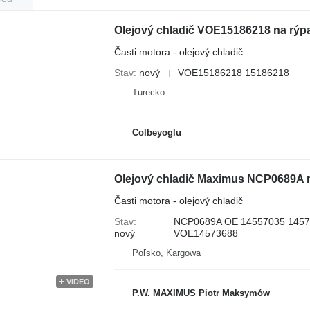
Olejový chladič VOE15186218 na rýp
Časti motora - olejový chladič
Stav
nový
VOE15186218 15186218
Turecko
Colbeyoglu
Olejový chladič Maximus NCP0689A
Časti motora - olejový chladič
Stav
NCP0689A OE 14557035 145
nový
VOE14573688
Poľsko, Kargowa
VIDEO
P.W. MAXIMUS Piotr Maksymów