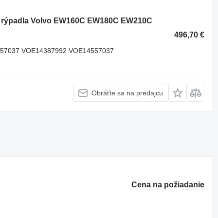
a rýpadla Volvo EW160C EW180C EW210C
496,70 €
557037 VOE14387992 VOE14557037
Obráťte sa na predajcu
Cena na požiadanie