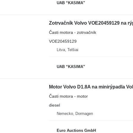
UAB “KASIMA”
Zotrvačník Volvo VOE20459129 na r
Časti motora - zotrvačník
VOE20459129
Litva, Telšiai
UAB “KASIMA”
Motor Volvo D1.8A na minirýpadla V
Časti motora - motor
diesel
Nemecko, Dormagen
Euro Auctions GmbH