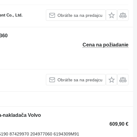
t Co., Ltd.
Obráťte sa na predajcu
C360
Cena na požiadanie
Obráťte sa na predajcu
a-nakladača Volvo
609,90 €
5190 87429970 204977060 6194309M91