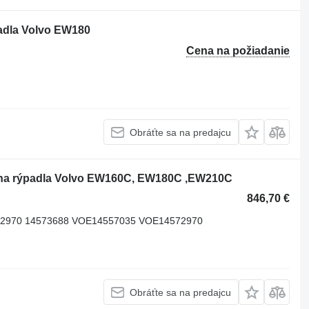
adla Volvo EW180
Cena na požiadanie
Obráťte sa na predajcu
 na rýpadla Volvo EW160C, EW180C ,EW210C
846,70 €
72970 14573688 VOE14557035 VOE14572970
Obráťte sa na predajcu