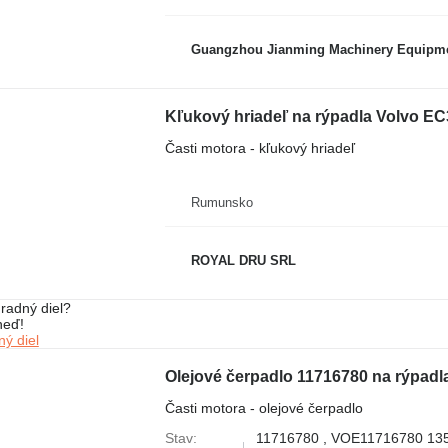
Guangzhou Jianming Machinery Equipmen
Kľukový hriadeľ na rýpadla Volvo E
Časti motora - kľukový hriadeľ
Rumunsko
ROYAL DRU SRL
radný diel?
neď!
ý diel
Olejové čerpadlo 11716780 na rýpadl
Časti motora - olejové čerpadlo
Stav
11716780 , VOE11716780 13