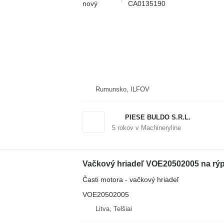
nový
CA0135190
Rumunsko, ILFOV
PIESE BULDO S.R.L.
5
rokov v Machineryline
Vačkový hriadeľ VOE20502005 na rý
Časti motora - vačkový hriadeľ
VOE20502005
Litva, Telšiai