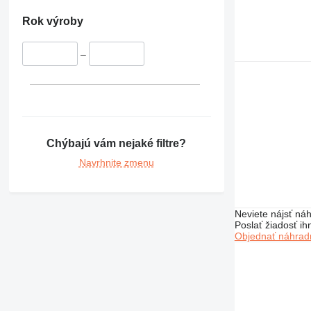
424
426
Rok výroby
428
430
–
432
434
438
444
631
Chýbajú vám nejaké filtre?
730
Navrhnite zmenu
777
966
972
Neviete nájsť náh
980
Poslať žiadosť ih
Objednať náhradn
C-series
DE
D series
M-series
MH