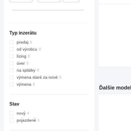
323
L330
324
325
326
Typ inzerátu
329
330
predaj
336
od výrobcu
340
lízing
345
úver
349
na splátky
350
výmena staré za nové
365
výmena
Ďalšie model
374
375
Stav
390
416
nový
420
pojazdené
422