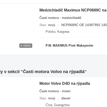
Medzichladič Maximus NCP0689C n
Časti motora - medzichladič
Stav
nový
NCP0689C OE 14387992 14
Poľsko, Kargowa
P.W. MAXIMUS Piotr Maksymów
VIDEO
y v sekcii "Časti motora Volvo na rýpadlá"
Motor Volvo D4D na rýpadla
Časti motora - motor
Stav
nový
diesel
Čína, Guangzhou