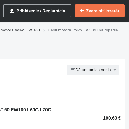
Prihlásenie / Registrácia
Zverejniť inzerát
i motora Volvo EW 180
Časti motora Volvo EW 180 na rýpadlá
Dátum umiestnenia
EW160 EW180 L60G L70G
190,60 €