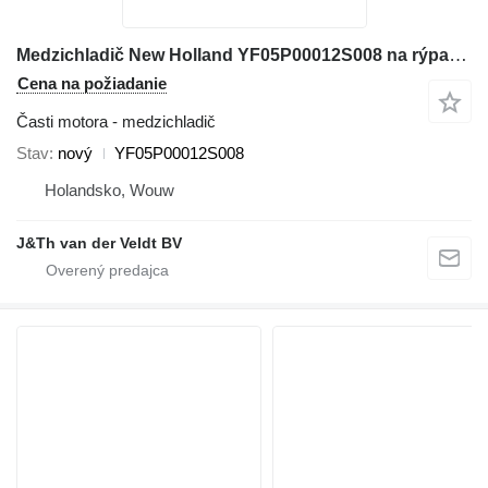
Medzichladič New Holland YF05P00012S008 na rýpadla New Holland E230CSR E260CSR
Cena na požiadanie
Časti motora - medzichladič
Stav
nový
YF05P00012S008
Holandsko, Wouw
J&Th van der Veldt BV