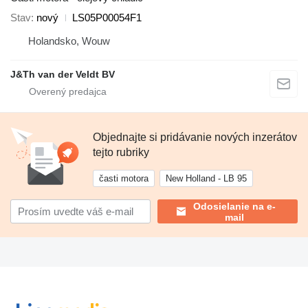
Stav
nový
LS05P00054F1
Holandsko, Wouw
J&Th van der Veldt BV
Objednajte si pridávanie nových inzerátov
tejto rubriky
časti motora
New Holland - LB 95
Odosielanie na e-
mail