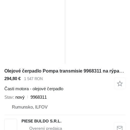
Olejové čerpadlo Pompa transmisie 9968311 na rýpadla-nakladača New Holland LB75.B , B110B , B100B , LM415A , LB90.B , LM430 , LM435A , LM445A , 655E , B90B , LM640 , NH85TLB B95B , LB75 , 555E , LB75CP , LB90 , 575E , 675E , LB95 , B95BLR , LB110 , B110 , B110 TIER 3 , LB110.B , B95 , B95LR , B95TC - 9968311
294,80 €
1 547 RON
Časti motora - olejové čerpadlo
Stav
nový
9968311
Rumunsko, ILFOV
PIESE BULDO S.R.L.