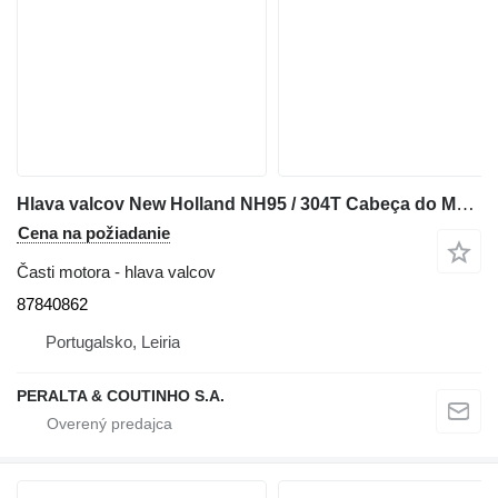
Hlava valcov New Holland NH95 / 304T Cabeça do Motor com Válvulas 87840862 na rýpadla-nakladača New Holland NH95
Cena na požiadanie
Časti motora - hlava valcov
87840862
Portugalsko, Leiria
PERALTA & COUTINHO S.A.