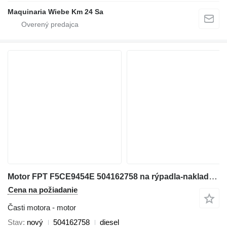
Maquinaria Wiebe Km 24 Sa
Motor FPT F5CE9454E 504162758 na rýpadla-nakladača New Holland L180
Cena na požiadanie
Časti motora - motor
Stav
nový
504162758
diesel