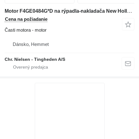
Motor F4GE0484G*D na rýpadla-nakladača New Holland LB110
Cena na požiadanie
Časti motora - motor
Dánsko, Hemmet
Chr. Nielsen - Tingheden A/S