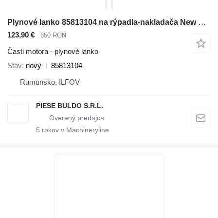
Plynové lanko 85813104 na rýpadla-nakladača New Holland 555E, 575E, 655E, 675E, B90B, B110, B110B, LB110, LB110B, LB115, LB115B, LB75B, LB75CP, LB85, LB90, LB90BLB95, LB95B, NH75TLB, NH85TLB, NH95TLB
123,90 €
650 RON
Časti motora - plynové lanko
Stav
nový
85813104
Rumunsko, ILFOV
PIESE BULDO S.R.L.
5
rokov v Machineryline