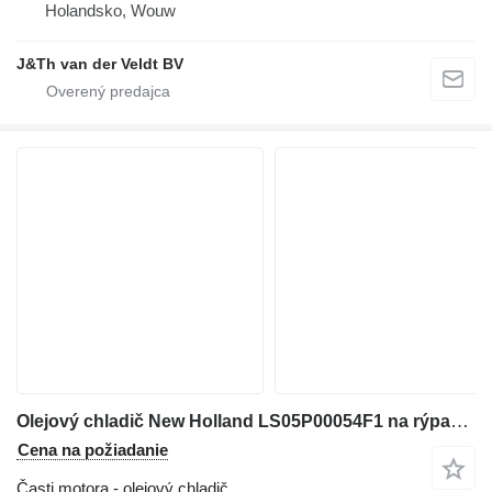
Holandsko, Wouw
J&Th van der Veldt BV
Olejový chladič New Holland LS05P00054F1 na rýpadla New Holland E485C
Cena na požiadanie
Časti motora - olejový chladič