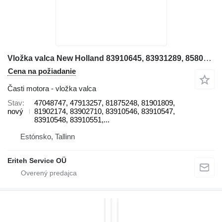
Vložka valca New Holland 83910645, 83931289, 85803005, 85803192, 85803193, 85803196, 8580 47048747 na rýpadla-nakladača New Holland LB115, B115B, LB110, LB110, LB95, LB95B
Cena na požiadanie
Časti motora - vložka valca
Stav
47048747, 47913257, 81875248, 81901809,
nový
81902174, 83902710, 83910546, 83910547,
83910548, 83910551,...
Estónsko, Tallinn
Eriteh Service OÜ