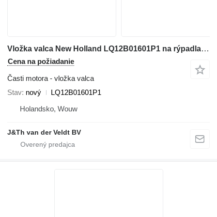
Vložka valca New Holland LQ12B01601P1 na rýpadla New Holland E265BJ
Cena na požiadanie
Časti motora - vložka valca
Stav
nový
LQ12B01601P1
Holandsko, Wouw
J&Th van der Veldt BV