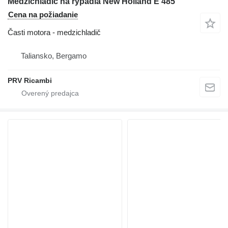
Medzichladič na rýpadla New Holland E 485
Cena na požiadanie
Časti motora - medzichladič
Taliansko, Bergamo
PRV Ricambi