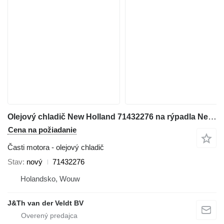
Olejový chladič New Holland 71432276 na rýpadla New Holland FH450
Cena na požiadanie
Časti motora - olejový chladič
Stav
nový
71432276
Holandsko, Wouw
J&Th van der Veldt BV