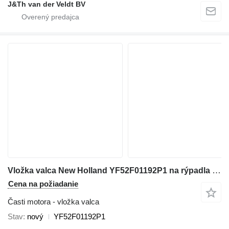
J&Th van der Veldt BV
Vložka valca New Holland YF52F01192P1 na rýpadla New Holland E230CSR E260CSR E225BSR E235BSR 230SR-3 260SR-3 E230CSRLC SK215SRLC SK235SR-2 E225BSRLC E235BSRLC SK235SR-1E E235BSRNLC SK235SRLC-2
Cena na požiadanie
Časti motora - vložka valca
Stav
nový
YF52F01192P1