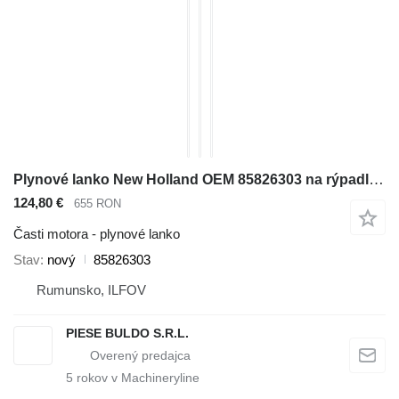
Plynové lanko New Holland OEM 85826303 na rýpadla-nakladača New Holland LB115, LB115.B, LB75, LB75.B, LB90, LB110, LB95
124,80 €
655 RON
Časti motora - plynové lanko
Stav
nový
85826303
Rumunsko, ILFOV
PIESE BULDO S.R.L.
5
rokov v Machineryline