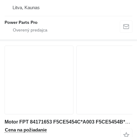
Litva, Kaunas
Power Parts Pro
Motor FPT 84171653 F5CE5454C*A003 F5CE5454B*A006 na minirýpadla New Holland
Cena na požiadanie