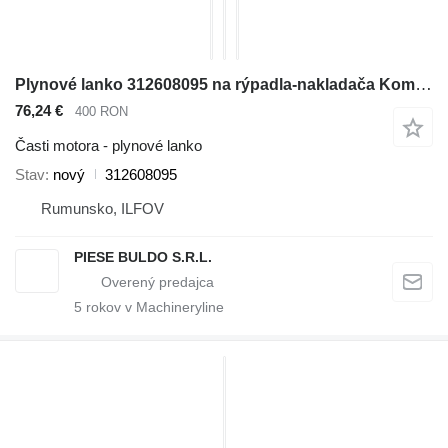
Plynové lanko 312608095 na rýpadla-nakladača Komatsu WB140, WB140PS, WB150, WB150AWS
76,24 €
400 RON
Časti motora - plynové lanko
Stav
nový
312608095
Rumunsko, ILFOV
PIESE BULDO S.R.L.
5
rokov v Machineryline