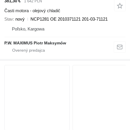
381,30 €
1 642 PLN
Časti motora - olejový chladič
Stav
nový
NCP1281 OE 2010371121 201-03-71121
Poľsko, Kargowa
P.W. MAXIMUS Piotr Maksymów