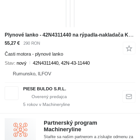
Plynové lanko - 42N4311440 na rýpadla-nakladača Komatsu WB142, WB146, WB146PS, WB156, WB156PS, WB91R, WB93R, WB93S, WB97R, WB97S
55,27 €
290 RON
Časti motora - plynové lanko
Stav
nový
42N4311440, 42N-43-11440
Rumunsko, ILFOV
PIESE BULDO S.R.L.
5
rokov v Machineryline
Partnerský program
Machineryline
Staňte sa našim partnerom a získajte odmenu za