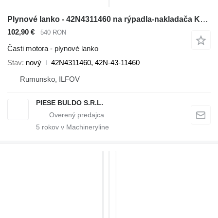
Plynové lanko - 42N4311460 na rýpadla-nakladača Komatsu WB91R, WB93R, WB93S, WB97R, WB97S
102,90 €
540 RON
Časti motora - plynové lanko
Stav
nový
42N4311460, 42N-43-11460
Rumunsko, ILFOV
PIESE BULDO S.R.L.
5
rokov v Machineryline