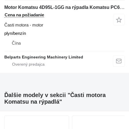
Motor Komatsu 4D95L-1GG na rýpadla Komatsu PC60‑3 PC60‑5 PC60‑6 PC75UU‑1 PC100‑5 PC120‑5 PC130‑5
Cena na požiadanie
Časti motora - motor
plyn/benzín
Čína
Belparts Engineering Machinery Limited
Ďalšie modely v sekcii "Časti motora
Komatsu na rýpadlá"