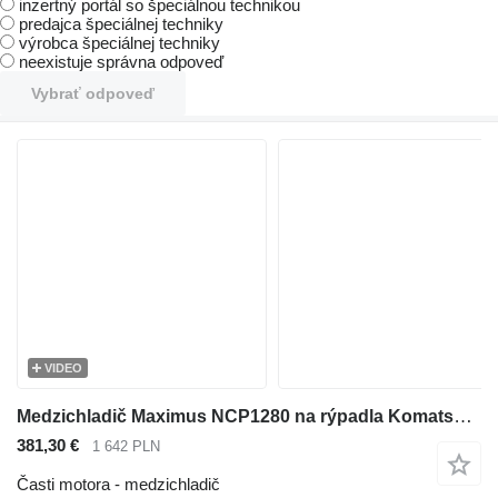
inzertný portál so špeciálnou technikou
predajca špeciálnej techniky
výrobca špeciálnej techniky
neexistuje správna odpoveď
Vybrať odpoveď
VIDEO
Medzichladič Maximus NCP1280 na rýpadla Komatsu BR100 BA100 PC60
381,30 €
1 642 PLN
Časti motora - medzichladič