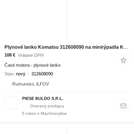
Plynové lanko Komatsu 312608090 na minirýpadla Komatsu WB140 , WB140PS , WB150 , WB150AWS , WB150PS , WB150WSC , WB91R , WB93R , WB97R , WB97S
108 €
Vrátane DPH
Časti motora - plynové lanko
Stav
nový
312608090
Rumunsko, ILFOV
PIESE BULDO S.R.L.
5
rokov v Machineryline