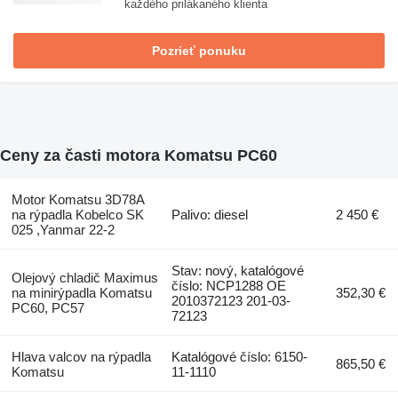
každého prilákaného klienta
Pozrieť ponuku
Ceny za časti motora Komatsu PC60
Motor Komatsu 3D78A
na rýpadla Kobelco SK
Palivo: diesel
2 450 €
025 ,Yanmar 22-2
Stav: nový, katalógové
Olejový chladič Maximus
číslo: NCP1288 OE
na minirýpadla Komatsu
352,30 €
2010372123 201-03-
PC60, PC57
72123
Hlava valcov na rýpadla
Katalógové číslo: 6150-
865,50 €
Komatsu
11-1110