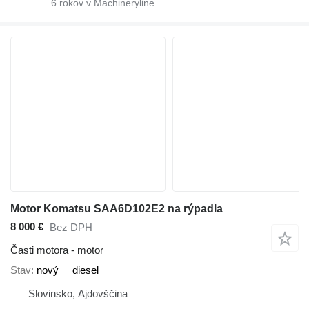
6
rokov v Machineryline
Motor Komatsu SAA6D102E2 na rýpadla
8 000 €
Bez DPH
Časti motora - motor
Stav
nový
diesel
Slovinsko, Ajdovščina