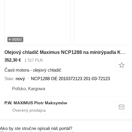
VIDEO
Olejový chladič Maximus NCP1288 na minirýpadla Komatsu PC60, PC57
352,30 €
1 517 PLN
Časti motora - olejový chladič
Stav
nový
NCP1288 OE 2010372123 201-03-72123
Poľsko, Kargowa
P.W. MAXIMUS Piotr Maksymów
Ako by ste stručne opísali náš portál?