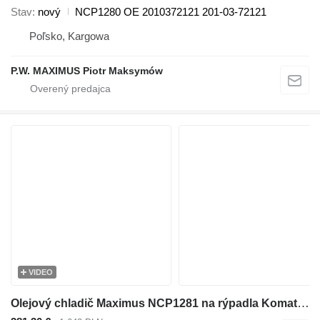
Stav
nový
NCP1280 OE 2010372121 201-03-72121
Poľsko, Kargowa
P.W. MAXIMUS Piotr Maksymów
VIDEO
Olejový chladič Maximus NCP1281 na rýpadla Komatsu BR100 CL60 PC60