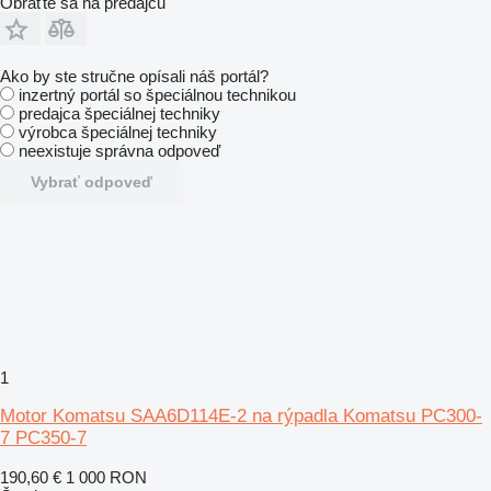
Obráťte sa na predajcu
Ako by ste stručne opísali náš portál?
inzertný portál so špeciálnou technikou
predajca špeciálnej techniky
výrobca špeciálnej techniky
neexistuje správna odpoveď
Vybrať odpoveď
1
Motor Komatsu SAA6D114E-2 na rýpadla Komatsu PC300-
7 PC350-7
190,60 €
1 000 RON