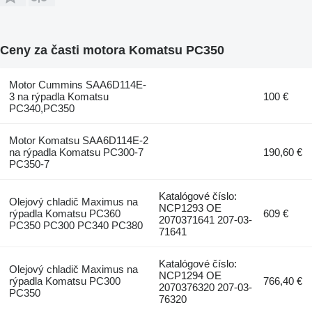
Ceny za časti motora Komatsu PC350
Motor Cummins SAA6D114E-
3 na rýpadla Komatsu
100 €
PC340,PC350
Motor Komatsu SAA6D114E-2
na rýpadla Komatsu PC300-7
190,60 €
PC350-7
Katalógové číslo:
Olejový chladič Maximus na
NCP1293 OE
rýpadla Komatsu PC360
609 €
2070371641 207-03-
PC350 PC300 PC340 PC380
71641
Katalógové číslo:
Olejový chladič Maximus na
NCP1294 OE
rýpadla Komatsu PC300
766,40 €
2070376320 207-03-
PC350
76320