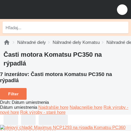
Náhradné diely
Náhradné diely Komatsu
Náhradné di
Časti motora Komatsu PC350 na
rýpadlá
7 inzerátov:
Časti motora Komatsu PC350 na
rýpadlá
Filter
Druh
:
Dátum umiestnenia
Dátum umiestnenia
Najdrahšie hore
Najlacnejšie hore
Rok výroby -
nové hore
Rok výroby - staré hore