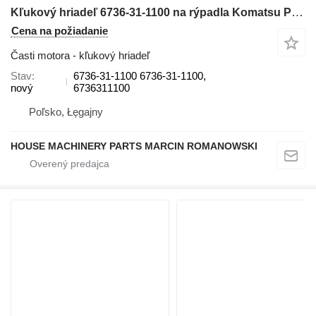
Kľukový hriadeľ 6736-31-1100 na rýpadla Komatsu PC200, PC200LL, PC220, PC220LL, PC250, PC270, PW200, PW220
Cena na požiadanie
Časti motora - kľukový hriadeľ
Stav
6736-31-1100 6736-31-1100,
nový
6736311100
Poľsko, Łęgajny
HOUSE MACHINERY PARTS MARCIN ROMANOWSKI