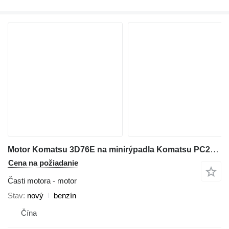
Motor Komatsu 3D76E na minirýpadla Komatsu PC20MR‑2 PC20MR‑3 PC22MR‑3 PC26MR‑3
Cena na požiadanie
Časti motora - motor
Stav
nový
benzín
Čína