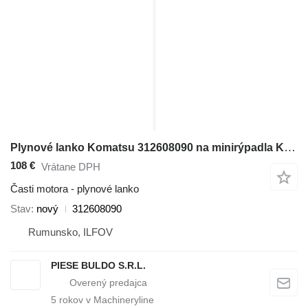
Plynové lanko Komatsu 312608090 na minirýpadla Komatsu WB140 , WB140PS , WB150 , WB150AWS , WB150PS , WB150WSC , WB91R , WB93R , WB97R , WB97S
108 €
Vrátane DPH
Časti motora - plynové lanko
Stav
nový
312608090
Rumunsko, ILFOV
PIESE BULDO S.R.L.
5
rokov v Machineryline