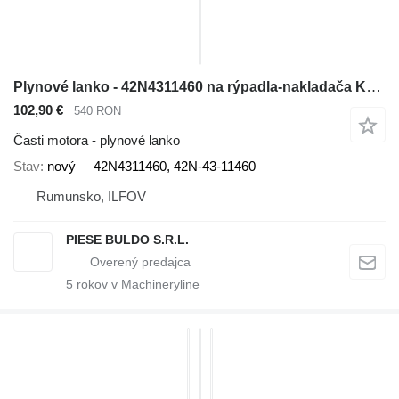
Plynové lanko - 42N4311460 na rýpadla-nakladača Komatsu WB91R, WB93R, WB93S, WB97R, WB97S
102,90 €
540 RON
Časti motora - plynové lanko
Stav
nový
42N4311460, 42N-43-11460
Rumunsko, ILFOV
PIESE BULDO S.R.L.
5
rokov v Machineryline