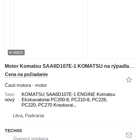
VIDEO
Motor Komatsu SAA6D107E-1 KOMATSU na rýpadla Komatsu PC200-8, PC210-8, PC228, PC220, PC270, WA200, WA250, WA270, WA320, WA380
Cena na požiadanie
Časti motora - motor
Stav
KOMATSU SAA6D107E-1 ENGINE Komatsu
nový
Ekskavatoriai PC200-8, PC210-8, PC228,
PC220, PC270 Krautuvai...
Litva, Padvariai
TECH4S