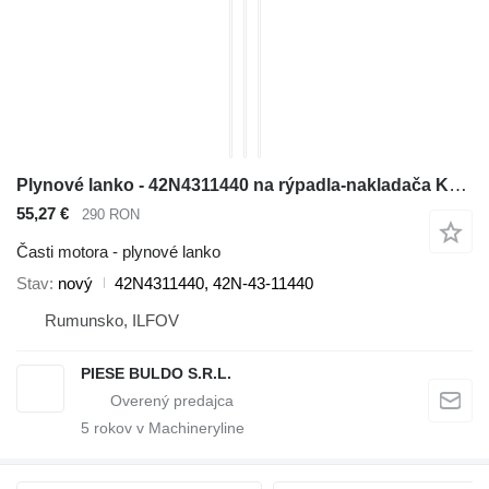
Plynové lanko - 42N4311440 na rýpadla-nakladača Komatsu WB142, WB146, WB146PS, WB156, WB156PS, WB91R, WB93R, WB93S, WB97R, WB97S
55,27 €
290 RON
Časti motora - plynové lanko
Stav
nový
42N4311440, 42N-43-11440
Rumunsko, ILFOV
PIESE BULDO S.R.L.
5
rokov v Machineryline