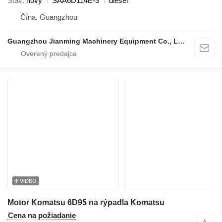
Stav
nový
SAA6D114E-3
diesel
Čína, Guangzhou
Guangzhou Jianming Machinery Equipment Co., Ltd.
VIDEO
Motor Komatsu 6D95 na rýpadla Komatsu
Cena na požiadanie