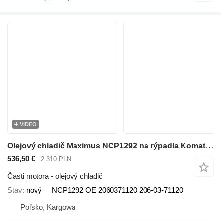
VIDEO
Olejový chladič Maximus NCP1292 na rýpadla Komatsu PC220 PC230 PC240 PC270 PC290
536,50 €
2 310 PLN
Časti motora - olejový chladič
Stav
nový
NCP1292 OE 2060371120 206-03-71120
Poľsko, Kargowa