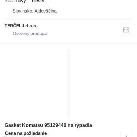
Stav
nový
diesel
Slovinsko, Ajdovščina
TERČELJ d.o.o.
Gasket Komatsu 95129440 na rýpadla
Cena na požiadanie