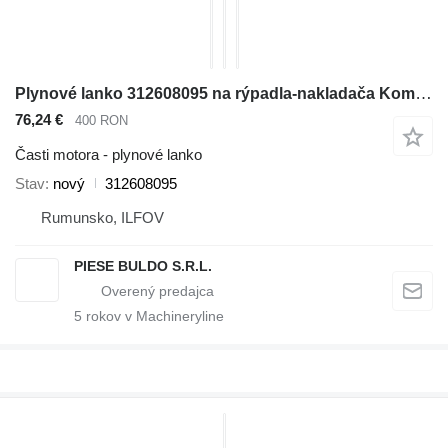
Plynové lanko 312608095 na rýpadla-nakladača Komatsu WB140, WB140PS, WB150, WB150AWS
76,24 €
400 RON
Časti motora - plynové lanko
Stav
nový
312608095
Rumunsko, ILFOV
PIESE BULDO S.R.L.
5
rokov v Machineryline