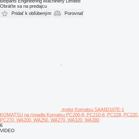
Belparts Engineering Machinery Limited
Obráťte sa na predajcu
Pridať k obľúbeným
Porovnať
motor Komatsu SAA6D107E-1
KOMATSU na rýpadla Komatsu PC200-8, PC210-8, PC228, PC220,
PC270, WA200, WA250, WA270, WA320, WA380
6
VIDEO