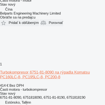
Časti motora - motor
Stav
nový
Čína
Belparts Engineering Machinery Limited
Obráťte sa na predajcu
Pridať k obľúbeným
Porovnať
1
Turbokompresor 6751-81-8090 na rýpadla Komatsu
PC160LC-8, PC195LC-8, PC200-8
414 €
Bez DPH
Časti motora - turbokompresor
Stav
nový
6751-81-8090, 6751818090, 6751-81-8190, 6751818190
Estónsko, Tallinn