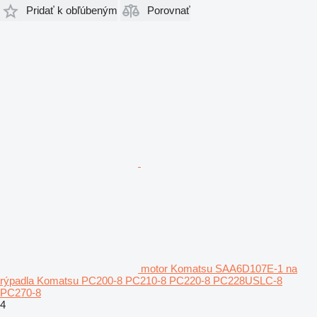
Pridať k obľúbeným
Porovnať
motor Komatsu SAA6D107E-1 na
rýpadla Komatsu PC200-8 PC210-8 PC220-8 PC228USLC-8
PC270-8
4