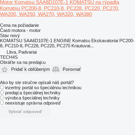
Motor Komatsu SAA6D107E-1 KOMATSU na rýpadla
Komatsu PC200-8, PC210-8, PC228, PC220, PC270,
WA200, WA250, WA270, WA320, WA380
Cena na požiadanie
Časti motora - motor
Stav
nový
KOMATSU SAA6D107E-1 ENGINE Komatsu Ekskavatoriai PC200-
8, PC210-8, PC228, PC220, PC270 Krautuvai...
Litva, Padvariai
TECH4S
Obráťte sa na predajcu
Pridať k obľúbeným
Porovnať
Ako by ste stručne opísali náš portál?
inzertný portál so špeciálnou technikou
predajca špeciálnej techniky
výrobca špeciálnej techniky
neexistuje správna odpoveď
Vybrať odpoveď