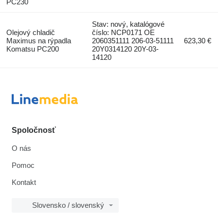
PC230
Stav: nový, katalógové
Olejový chladič
číslo: NCP0171 OE
Maximus na rýpadla
2060351111 206-03-51111
623,30 €
Komatsu PC200
20Y0314120 20Y-03-
14120
Spoločnosť
O nás
Pomoc
Kontakt
Slovensko / slovenský