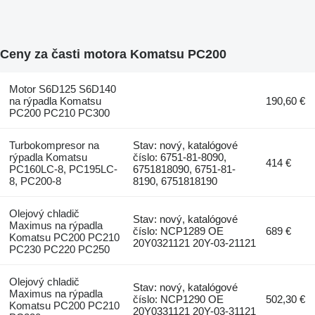
Ceny za časti motora Komatsu PC200
Motor S6D125 S6D140
na rýpadla Komatsu
190,60 €
PC200 PC210 PC300
Turbokompresor na
Stav: nový, katalógové
rýpadla Komatsu
číslo: 6751-81-8090,
414 €
PC160LC-8, PC195LC-
6751818090, 6751-81-
8, PC200-8
8190, 6751818190
Olejový chladič
Stav: nový, katalógové
Maximus na rýpadla
číslo: NCP1289 OE
689 €
Komatsu PC200 PC210
20Y0321121 20Y-03-21121
PC230 PC220 PC250
Olejový chladič
Stav: nový, katalógové
Maximus na rýpadla
číslo: NCP1290 OE
502,30 €
Komatsu PC200 PC210
20Y0331121 20Y-03-31121