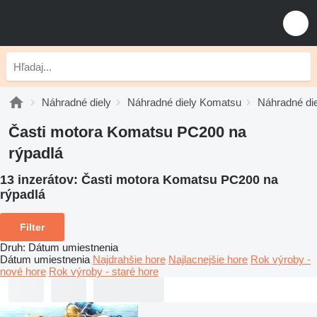
Náhradné diely
Náhradné diely Komatsu
Náhradné di
Časti motora Komatsu PC200 na
rýpadlá
13 inzerátov:
Časti motora Komatsu PC200 na
rýpadlá
Filter
Druh
:
Dátum umiestnenia
Dátum umiestnenia
Najdrahšie hore
Najlacnejšie hore
Rok výroby -
nové hore
Rok výroby - staré hore