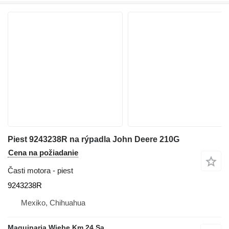
Piest 9243238R na rýpadla John Deere 210G
Cena na požiadanie
Časti motora - piest
9243238R
Mexiko, Chihuahua
Maquinaria Wiebe Km 24 Sa