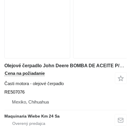
Olejové čerpadlo John Deere BOMBA DE ACEITE P/MOTOR RE507076 na rýpadla John Deere 330C
Cena na požiadanie
Časti motora - olejové čerpadlo
RE507076
Mexiko, Chihuahua
Maquinaria Wiebe Km 24 Sa