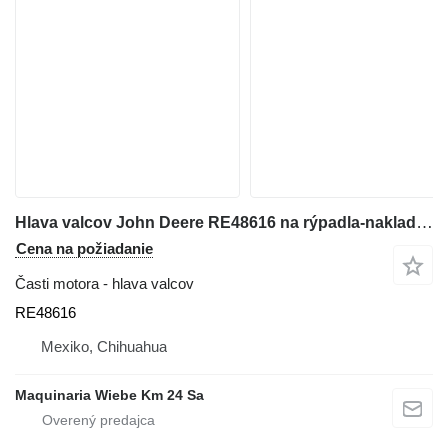
Hlava valcov John Deere RE48616 na rýpadla-nakladača John Deere 315D / 444G
Cena na požiadanie
Časti motora - hlava valcov
RE48616
Mexiko, Chihuahua
Maquinaria Wiebe Km 24 Sa