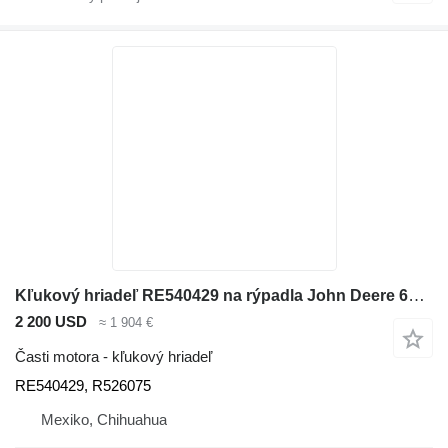
Kľukový hriadeľ RE540429 na rýpadla John Deere 6090H
2 200 USD
≈ 1 904 €
Časti motora - kľukový hriadeľ
RE540429, R526075
Mexiko, Chihuahua