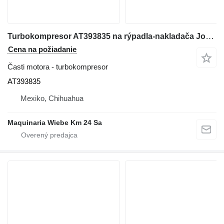
Turbokompresor AT393835 na rýpadla-nakladača John Deere 310SJ
Cena na požiadanie
Časti motora - turbokompresor
AT393835
Mexiko, Chihuahua
Maquinaria Wiebe Km 24 Sa