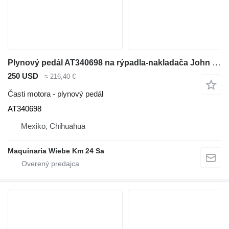
Plynový pedál AT340698 na rýpadla-nakladača John Deere 310K
250 USD
≈ 216,40 €
Časti motora - plynový pedál
AT340698
Mexiko, Chihuahua
Maquinaria Wiebe Km 24 Sa