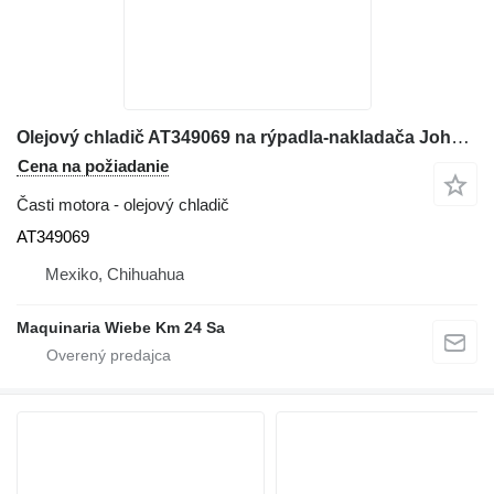
Olejový chladič AT349069 na rýpadla-nakladača John Deere 410k
Cena na požiadanie
Časti motora - olejový chladič
AT349069
Mexiko, Chihuahua
Maquinaria Wiebe Km 24 Sa