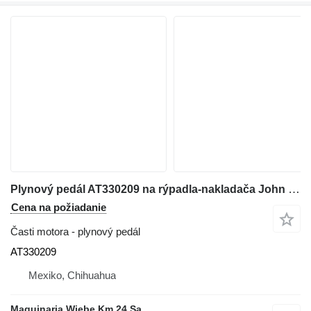
Plynový pedál AT330209 na rýpadla-nakladača John Deere 210K
Cena na požiadanie
Časti motora - plynový pedál
AT330209
Mexiko, Chihuahua
Maquinaria Wiebe Km 24 Sa