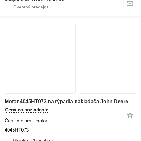
Motor 4045HT073 na rýpadla-nakladača John Deere 310SK
Cena na požiadanie
Časti motora - motor
4045HT073
Mexiko, Chihuahua