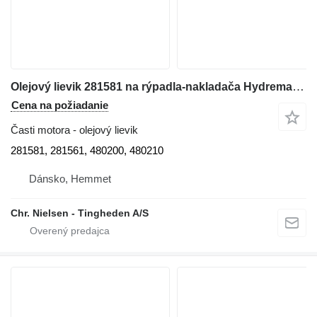
Olejový lievik 281581 na rýpadla-nakladača Hydrema 906B
Cena na požiadanie
Časti motora - olejový lievik
281581, 281561, 480200, 480210
Dánsko, Hemmet
Chr. Nielsen - Tingheden A/S