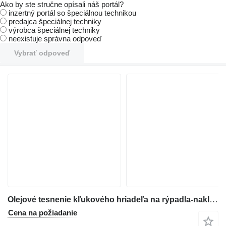
Ako by ste stručne opísali náš portál?
inzertný portál so špeciálnou technikou
predajca špeciálnej techniky
výrobca špeciálnej techniky
neexistuje správna odpoveď
Vybrať odpoveď
Olejové tesnenie kľukového hriadeľa na rýpadla-nakladača Hydrema 805
Cena na požiadanie