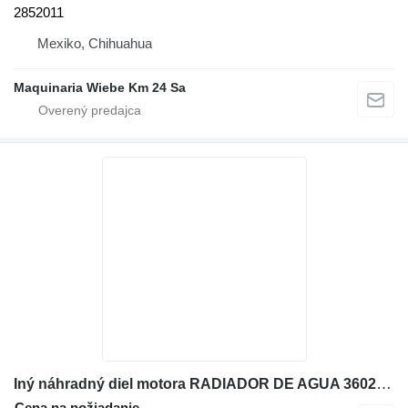
2852011
Mexiko, Chihuahua
Maquinaria Wiebe Km 24 Sa
Iný náhradný diel motora RADIADOR DE AGUA 360262A2 na rýpadla-nakladača Case 580N
Cena na požiadanie