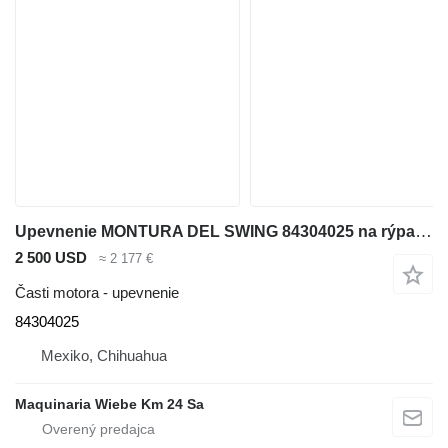
Upevnenie MONTURA DEL SWING 84304025 na rýpadla-nakladača Case 580N
2 500 USD
≈ 2 177 €
Časti motora - upevnenie
84304025
Mexiko, Chihuahua
Maquinaria Wiebe Km 24 Sa