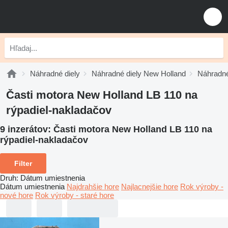
Náhradné diely
Náhradné diely New Holland
Náhradné
Časti motora New Holland LB 110 na
rýpadiel-nakladačov
9 inzerátov:
Časti motora New Holland LB 110 na
rýpadiel-nakladačov
Filter
Druh
:
Dátum umiestnenia
Dátum umiestnenia
Najdrahšie hore
Najlacnejšie hore
Rok výroby -
nové hore
Rok výroby - staré hore