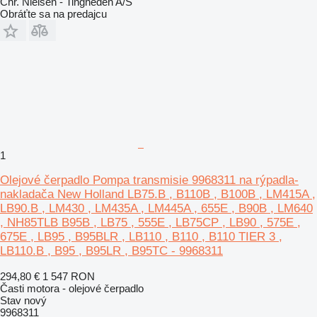
Chr. Nielsen - Tingheden A/S
Obráťte sa na predajcu
1
Olejové čerpadlo Pompa transmisie 9968311 na rýpadla-
nakladača New Holland LB75.B , B110B , B100B , LM415A ,
LB90.B , LM430 , LM435A , LM445A , 655E , B90B , LM640
, NH85TLB B95B , LB75 , 555E , LB75CP , LB90 , 575E ,
675E , LB95 , B95BLR , LB110 , B110 , B110 TIER 3 ,
LB110.B , B95 , B95LR , B95TC - 9968311
294,80 €
1 547 RON
Časti motora - olejové čerpadlo
Stav
nový
9968311