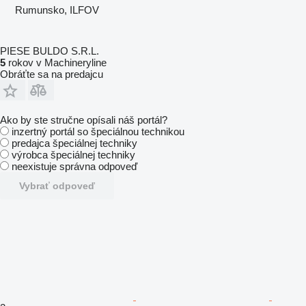
Rumunsko, ILFOV
PIESE BULDO S.R.L.
5
rokov v Machineryline
Obráťte sa na predajcu
Ako by ste stručne opísali náš portál?
inzertný portál so špeciálnou technikou
predajca špeciálnej techniky
výrobca špeciálnej techniky
neexistuje správna odpoveď
Vybrať odpoveď