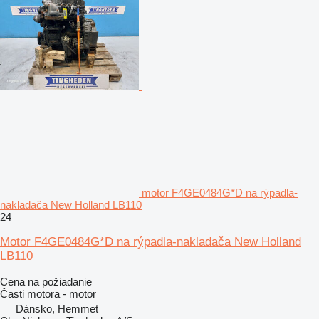
motor F4GE0484G*D na rýpadla-
nakladača New Holland LB110
24
Motor F4GE0484G*D na rýpadla-nakladača New Holland
LB110
Cena na požiadanie
Časti motora - motor
Dánsko, Hemmet