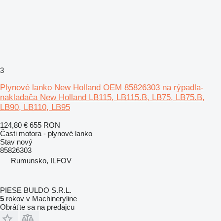
3
Plynové lanko New Holland OEM 85826303 na rýpadla-
nakladača New Holland LB115, LB115.B, LB75, LB75.B,
LB90, LB110, LB95
124,80 €
655 RON
Časti motora - plynové lanko
Stav
nový
85826303
Rumunsko, ILFOV
PIESE BULDO S.R.L.
5
rokov v Machineryline
Obráťte sa na predajcu