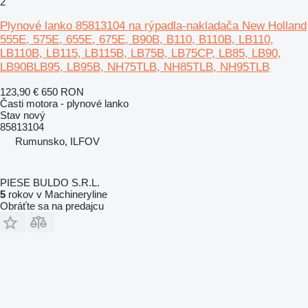
2
Plynové lanko 85813104 na rýpadla-nakladača New Holland
555E, 575E, 655E, 675E, B90B, B110, B110B, LB110,
LB110B, LB115, LB115B, LB75B, LB75CP, LB85, LB90,
LB90BLB95, LB95B, NH75TLB, NH85TLB, NH95TLB
123,90 €
650 RON
Časti motora - plynové lanko
Stav
nový
85813104
Rumunsko, ILFOV
PIESE BULDO S.R.L.
5
rokov v Machineryline
Obráťte sa na predajcu