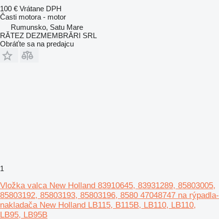
100 €
Vrátane DPH
Časti motora - motor
Rumunsko, Satu Mare
RĂTEZ DEZMEMBRĂRI SRL
Obráťte sa na predajcu
1
Vložka valca New Holland 83910645, 83931289, 85803005,
85803192, 85803193, 85803196, 8580 47048747 na rýpadla-
nakladača New Holland LB115, B115B, LB110, LB110,
LB95, LB95B