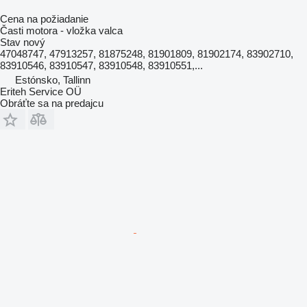
Cena na požiadanie
Časti motora - vložka valca
Stav
nový
47048747, 47913257, 81875248, 81901809, 81902174, 83902710,
83910546, 83910547, 83910548, 83910551,...
Estónsko, Tallinn
Eriteh Service OÜ
Obráťte sa na predajcu