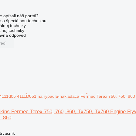
e opísali náš portál?
l so špeciálnou technikou
álnej techniky
lnej techniky
rávna odpoveď
veď
 4111d05 4111D051 na rýpadla-nakladača Fermec Terex 750, 760, 860
rkins Fermec Terex 750, 760, 860, Tx750, Tx760 Engine Fl
, 860
trvačník