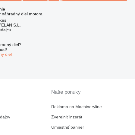
nie
ý náhradný diel motora
Uxes
ELÁN S.L.
edajcu
radný diel?
neď!
ý diel
Naše ponuky
Reklama na Machineryline
dajov
Zverejniť inzerát
Umiestniť banner