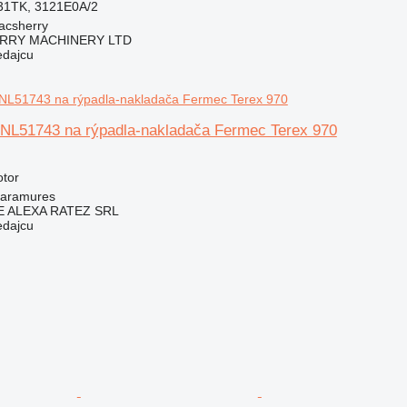
31TK, 3121E0A/2
acsherry
RY MACHINERY LTD
edajcu
 NL51743 na rýpadla-nakladača Fermec Terex 970
otor
aramures
 ALEXA RATEZ SRL
edajcu