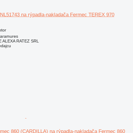
 NL51743 na rýpadla-nakladača Fermec TEREX 970
otor
aramures
 ALEXA RATEZ SRL
edajcu
mec 860 (CARDILLA) na rýpadla-nakladača Fermec 860