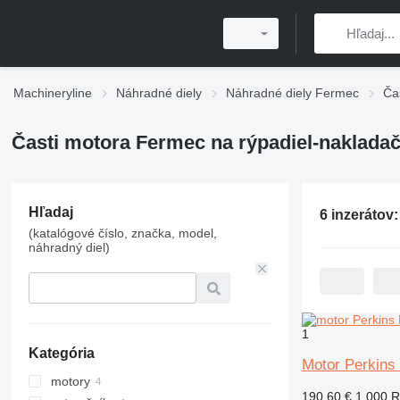
Machineryline
Náhradné diely
Náhradné diely Fermec
Ča
Časti motora Fermec na rýpadiel-naklada
Hľadaj
6 inzerátov
(katalógové číslo, značka, model,
náhradný diel)
1
Kategória
Motor Perkins
motory
190,60 €
1 000 