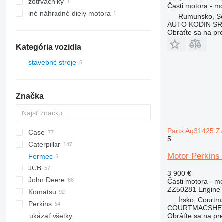
zotrvačníky
Časti motora - m
iné náhradné diely motora
Rumunsko, Se
AUTO KODIN SR
Obráťte sa na pr
Kategória vozidla
stavebné stroje
rýpadlá
rýpadlá-nakladače
Značka
Parts Aq31425 Z
Case
430
5
Caterpillar
B series
570
Motor Perkins
Fermec
S series
580
416
C-series
BF
DX
JCB
T series
590
420
760
FB
806
3 900 €
John Deere
695
422
860
1CX
Časti motora - m
ZZ50281 Engine 
Komatsu
TR
424
2CX
310 G
SK
Írsko, Courtm
Perkins
426
3CX
310 J
WB
R-series
R-series
50
B-series
COURTMACSHER
ukázať všetky
428
4CX
310 K
WH
60
L-series
1100 Series
820
BL
Obráťte sa na pr