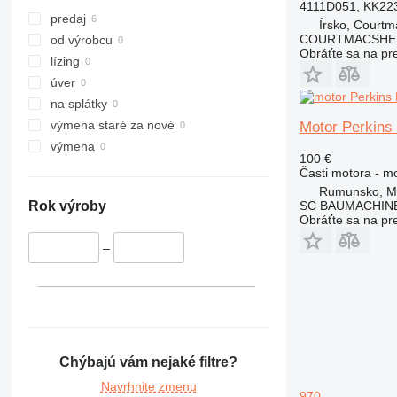
4111D051, KK22
predaj
Írsko, Courtm
COURTMACSHER
od výrobcu
Obráťte sa na pr
lízing
úver
na splátky
výmena staré za nové
Motor Perkins
výmena
100 €
Časti motora - m
Rumunsko, M
SC BAUMACHINE
Rok výroby
Obráťte sa na pr
–
Chýbajú vám nejaké filtre?
Navrhnite zmenu
970