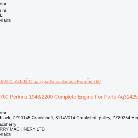
otor
ini
L
edajcu
z50281 ZZ50281 na rýpadla-nakladača Fermec 760
 760 Perkins 1948/2200 Complete Engine For Parts Aq3142
otor
block, ZZ90145 Crankshaft, 3114V014 Crankshaft pulley, ZZ80254 H
acsherry
RY MACHINERY LTD
edajcu