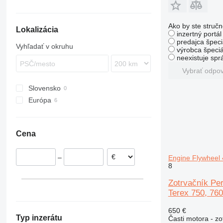
430
5CX
310S K
LB
880
EW
432
110
410
LM
890
Ako by ste stručn
Lokalizácia
434
411
724
NH
970
inzertný portá
438
926
980
predajca špeci
Vyhľadať v okruhu
výrobca špeciá
444
930
neexistuje sp
C-series
G-Series
Vybrať odpo
D series
TM
Slovensko
Európa
Rumunsko
Írsko
Cena
Španielsko
–
Engine Flywheel
8
Zotrvačník Pe
Terex 750, 760
650 €
Typ inzerátu
Časti motora - zo