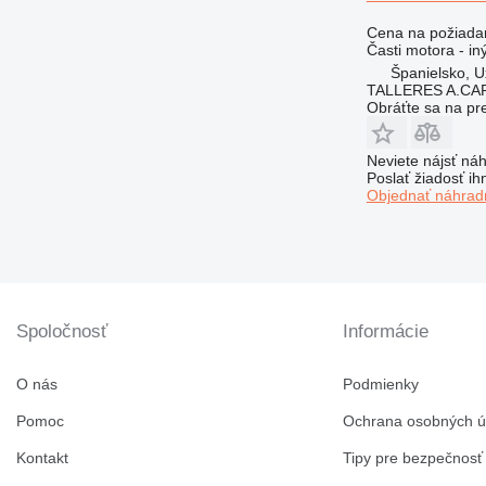
Cena na požiada
Časti motora - in
Španielsko, 
TALLERES A.CAP
Obráťte sa na pr
Neviete nájsť náh
Poslať žiadosť ih
Objednať náhradn
Spoločnosť
Informácie
O nás
Podmienky
Pomoc
Ochrana osobných ú
Kontakt
Tipy pre bezpečnosť