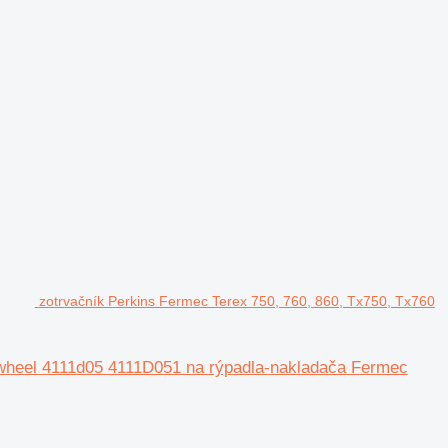
zotrvačník Perkins Fermec Terex 750, 760, 860, Tx750, Tx760
ywheel 4111d05 4111D051 na rýpadla-nakladača Fermec