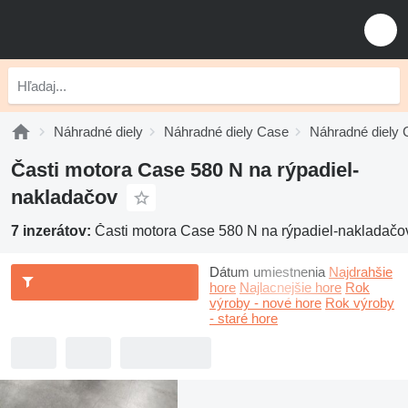
Náhradné diely
Náhradné diely Case
Náhradné diely 
Časti motora Case 580 N na rýpadiel-
nakladačov
7 inzerátov:
Časti motora Case 580 N na rýpadiel-nakladačo
Dátum umiestnenia
Najdrahšie
hore
Najlacnejšie hore
Rok
výroby - nové hore
Rok výroby
- staré hore