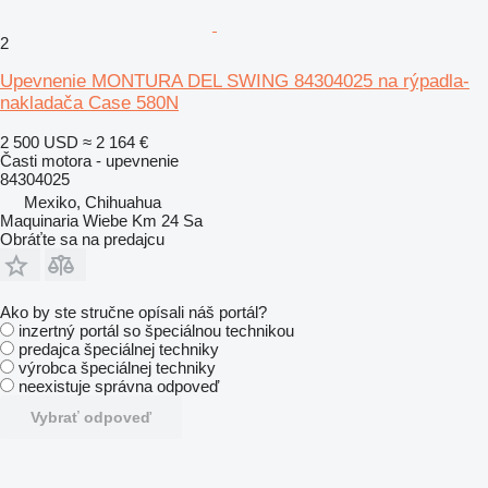
2
Upevnenie MONTURA DEL SWING 84304025 na rýpadla-
nakladača Case 580N
2 500 USD
≈ 2 164 €
Časti motora - upevnenie
84304025
Mexiko, Chihuahua
Maquinaria Wiebe Km 24 Sa
Obráťte sa na predajcu
Ako by ste stručne opísali náš portál?
inzertný portál so špeciálnou technikou
predajca špeciálnej techniky
výrobca špeciálnej techniky
neexistuje správna odpoveď
Vybrať odpoveď