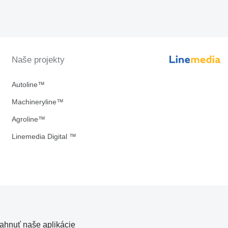
Naše projekty
Autoline™
Machineryline™
Agroline™
Linemedia Digital ™
iahnuť naše aplikácie