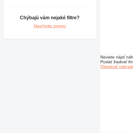
Chýbajú vám nejaké filtre?
Navrhnite zmenu
Neviete nájsť náh
Poslať žiadosť ih
Objednať náhradn