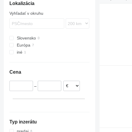
Lokalizácia
S series
Vio
Vyhľadať v okruhu
Slovensko
Európa
iné
Holandsko
Rumunsko
Ukrajina
Litva
Cena
–
Typ inzerátu
predaj