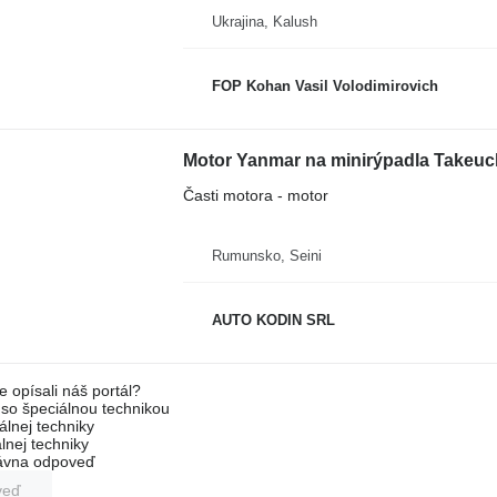
Ukrajina, Kalush
FOP Kohan Vasil Volodimirovich
Motor Yanmar na minirýpadla Takeuc
Časti motora - motor
Rumunsko, Seini
AUTO KODIN SRL
e opísali náš portál?
l so špeciálnou technikou
álnej techniky
lnej techniky
rávna odpoveď
veď