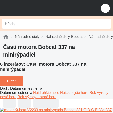
Náhradné diely
Náhradné diely Bobcat
Náhradné diel
Časti motora Bobcat 337 na
minirýpadiel
6 inzerátov:
Časti motora Bobcat 337 na
minirýpadiel
Filter
Druh
:
Dátum umiestnenia
Dátum umiestnenia
Najdrahšie hore
Najlacnejšie hore
Rok výroby -
nové hore
Rok výroby - staré hore