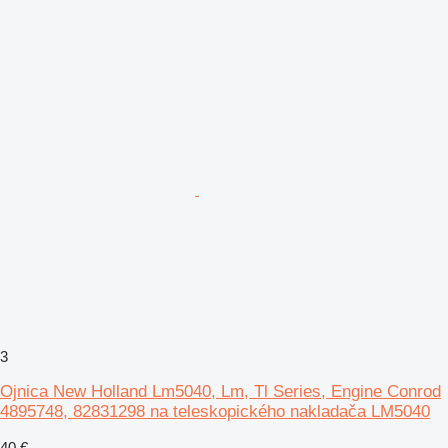
3
Ojnica New Holland Lm5040, Lm, Tl Series, Engine Conrod
4895748, 82831298 na teleskopického nakladača LM5040
40 €