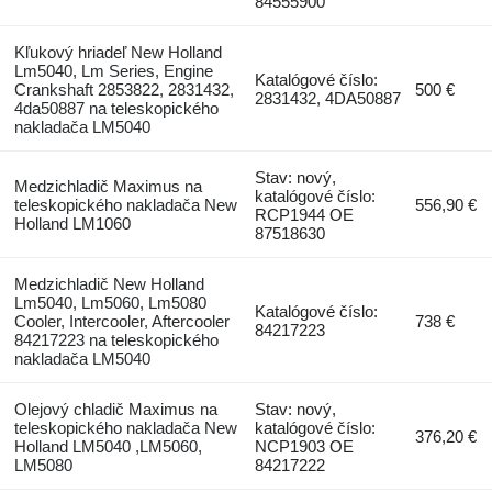
84555900
Kľukový hriadeľ New Holland
Lm5040, Lm Series, Engine
Katalógové číslo:
Crankshaft 2853822, 2831432,
500 €
2831432, 4DA50887
4da50887 na teleskopického
nakladača LM5040
Stav: nový,
Medzichladič Maximus na
katalógové číslo:
teleskopického nakladača New
556,90 €
RCP1944 OE
Holland LM1060
87518630
Medzichladič New Holland
Lm5040, Lm5060, Lm5080
Katalógové číslo:
Cooler, Intercooler, Aftercooler
738 €
84217223
84217223 na teleskopického
nakladača LM5040
Olejový chladič Maximus na
Stav: nový,
teleskopického nakladača New
katalógové číslo:
376,20 €
Holland LM5040 ,LM5060,
NCP1903 OE
LM5080
84217222