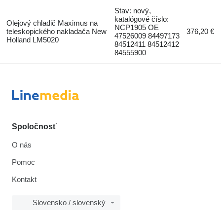
Stav: nový,
katalógové číslo:
Olejový chladič Maximus na
NCP1905 OE
teleskopického nakladača New
376,20 €
47526009 84497173
Holland LM5020
84512411 84512412
84555900
Spoločnosť
O nás
Pomoc
Kontakt
Slovensko / slovenský