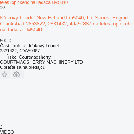
teleskopického nakladača LM5040
10
Kľukový hriadeľ New Holland Lm5040, Lm Series, Engine
Crankshaft 2853822, 2831432, 4da50887 na teleskopického
nakladača LM5040
500 €
Časti motora - kľukový hriadeľ
2831432, 4DA50887
Írsko, Courtmacsherry
COURTMACSHERRY MACHINERY LTD
Obráťte sa na predajcu
2
VIDEO