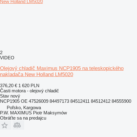
2
VIDEO
Olejový chladič Maximus NCP1905 na teleskopického
nakladača New Holland LM5020
376,20 €
1 620 PLN
Časti motora - olejový chladič
Stav
nový
NCP1905 OE 47526009 84497173 84512411 84512412 84555900
Poľsko, Kargowa
P.W. MAXIMUS Piotr Maksymów
Obráťte sa na predajcu