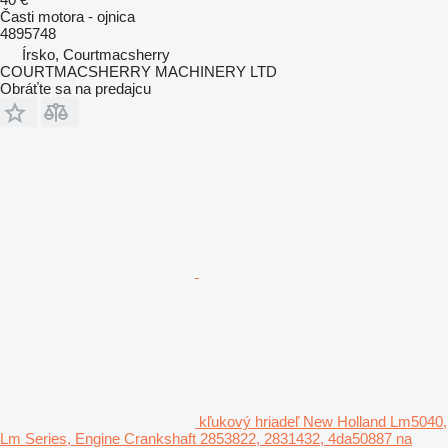
Časti motora - ojnica
4895748
Írsko, Courtmacsherry
COURTMACSHERRY MACHINERY LTD
Obráťte sa na predajcu
kľukový hriadeľ New Holland Lm5040,
Lm Series, Engine Crankshaft 2853822, 2831432, 4da50887 na