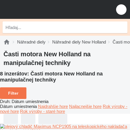
Náhradné diely
Náhradné diely New Holland
Časti mo
Časti motora New Holland na
manipulačnej techniky
8 inzerátov:
Časti motora New Holland na
manipulačnej techniky
Filter
Druh
:
Dátum umiestnenia
Dátum umiestnenia
Najdrahšie hore
Najlacnejšie hore
Rok výroby -
nové hore
Rok výroby - staré hore