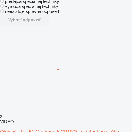
predajca špeciálnej techniky
výrobca špeciálnej techniky
neexistuje správna odpoveď
Vybrať odpoveď
3
VIDEO
Olejový chladič Maximus NCP1903 na teleskopického