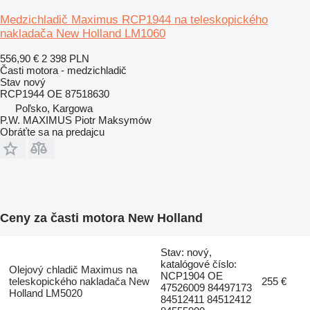
Medzichladič Maximus RCP1944 na teleskopického
nakladača New Holland LM1060
556,90 €
2 398 PLN
Časti motora - medzichladič
Stav
nový
RCP1944 OE 87518630
Poľsko, Kargowa
P.W. MAXIMUS Piotr Maksymów
Obráťte sa na predajcu
Ceny za časti motora New Holland
Stav: nový,
katalógové číslo:
Olejový chladič Maximus na
NCP1904 OE
teleskopického nakladača New
255 €
47526009 84497173
Holland LM5020
84512411 84512412