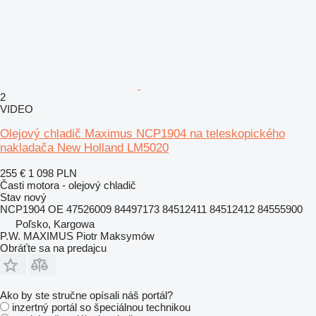
2
VIDEO
Olejový chladič Maximus NCP1904 na teleskopického
nakladača New Holland LM5020
255 €
1 098 PLN
Časti motora - olejový chladič
Stav
nový
NCP1904 OE 47526009 84497173 84512411 84512412 84555900
Poľsko, Kargowa
P.W. MAXIMUS Piotr Maksymów
Obráťte sa na predajcu
Ako by ste stručne opísali náš portál?
inzertný portál so špeciálnou technikou