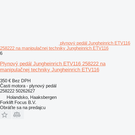
plynový pedál Jungheinrich ETV116
258222 na manipulačnej techniky Jungheinrich ETV116
6
Plynový pedál Jungheinrich ETV116 258222 na
manipulačnej techniky Jungheinrich ETV116
350 €
Bez DPH
Časti motora - plynový pedál
258222 50262627
Holandsko, Haaksbergen
Forklift Focus B.V.
Obráťte sa na predajcu