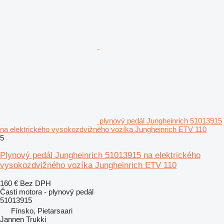
plynový pedál Jungheinrich 51013915
na elektrického vysokozdvižného vozíka Jungheinrich ETV 110
5
Plynový pedál Jungheinrich 51013915 na elektrického
vysokozdvižného vozíka Jungheinrich ETV 110
160 €
Bez DPH
Časti motora - plynový pedál
51013915
Fínsko, Pietarsaari
Jannen Trukki