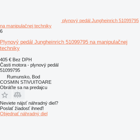
plynový pedál Jungheinrich 51099795
na manipulačnej techniky
6
Plynový pedál Jungheinrich 51099795 na manipulačnej
techniky
405 €
Bez DPH
Časti motora - plynový pedál
51099795
Rumunsko, Bod
COSMIN STIVUITOARE
Obráťte sa na predajcu
Neviete nájsť náhradný diel?
Poslať žiadosť ihneď!
Objednať náhradný diel