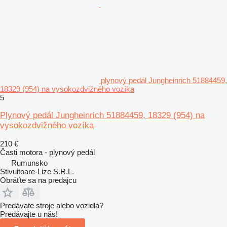
plynový pedál Jungheinrich 51884459,
18329 (954) na vysokozdvižného vozíka
5
Plynový pedál Jungheinrich 51884459, 18329 (954) na
vysokozdvižného vozíka
210 €
Časti motora - plynový pedál
Rumunsko
Stivuitoare-Lize S.R.L.
Obráťte sa na predajcu
Predávate stroje alebo vozidlá?
Predávajte u nás!