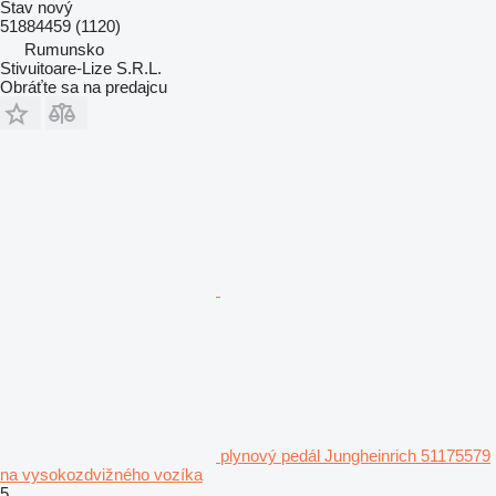
Stav
nový
51884459 (1120)
Rumunsko
Stivuitoare-Lize S.R.L.
Obráťte sa na predajcu
plynový pedál Jungheinrich 51175579
na vysokozdvižného vozíka
5