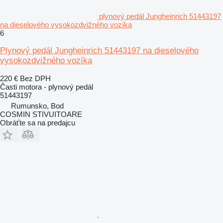
plynový pedál Jungheinrich 51443197
na dieselového vysokozdvižného vozíka
6
Plynový pedál Jungheinrich 51443197 na dieselového
vysokozdvižného vozíka
220 €
Bez DPH
Časti motora - plynový pedál
51443197
Rumunsko, Bod
COSMIN STIVUITOARE
Obráťte sa na predajcu