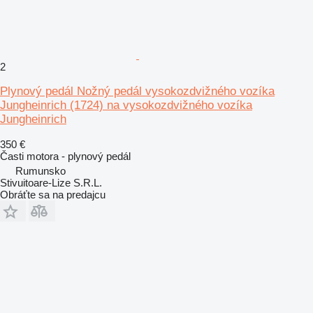
2
Plynový pedál Nožný pedál vysokozdvižného vozíka
Jungheinrich (1724) na vysokozdvižného vozíka
Jungheinrich
350 €
Časti motora - plynový pedál
Rumunsko
Stivuitoare-Lize S.R.L.
Obráťte sa na predajcu