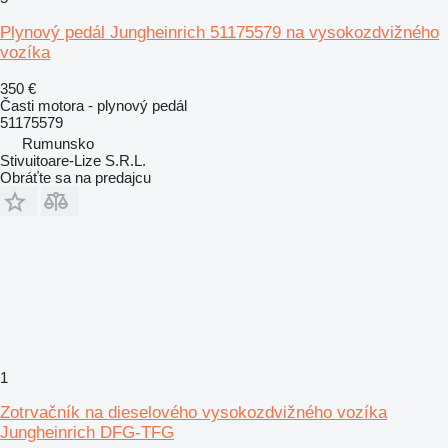
Plynový pedál Jungheinrich 51175579 na vysokozdvižného
vozíka
350 €
Časti motora - plynový pedál
51175579
Rumunsko
Stivuitoare-Lize S.R.L.
Obráťte sa na predajcu
1
Zotrvačník na dieselového vysokozdvižného vozíka
Jungheinrich DFG-TFG