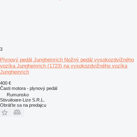
3
Plynový pedál Jungheinrich Nožný pedál vysokozdvižného
vozíka Jungheinrich (1723) na vysokozdvižného vozíka
Jungheinrich
400 €
Časti motora - plynový pedál
Rumunsko
Stivuitoare-Lize S.R.L.
Obráťte sa na predajcu