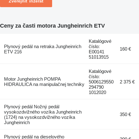
Zverejniť inzerát
Ceny za časti motora Jungheinrich ETV
Katalógové
Plynový pedál na retraka Jungheinrich
číslo:
160 €
ETV 216
E00141
51013915
Katalógové
číslo:
Motor Jungheinrich POMPA
5006129550
2 375 €
HIDRAULICA na manipulačnej techniky
294790
1012020
Plynový pedál Nožný pedál
vysokozdvižného vozíka Jungheinrich
350 €
(1724) na vysokozdvižného vozíka
Jungheinrich
Plynový pedál na dieselového