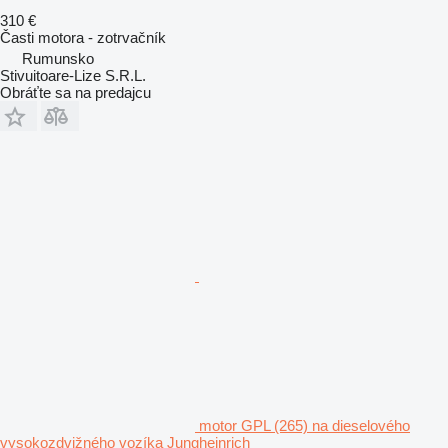
310 €
Časti motora - zotrvačník
Rumunsko
Stivuitoare-Lize S.R.L.
Obráťte sa na predajcu
motor GPL (265) na dieselového
vysokozdvižného vozíka Jungheinrich