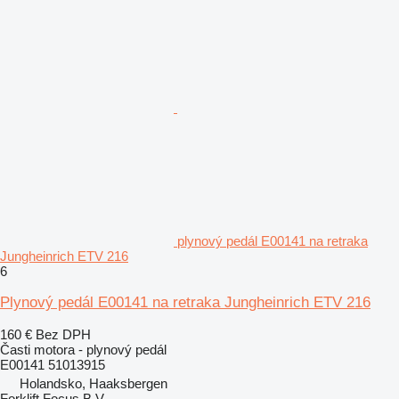
plynový pedál E00141 na retraka
Jungheinrich ETV 216
6
Plynový pedál E00141 na retraka Jungheinrich ETV 216
160 €
Bez DPH
Časti motora - plynový pedál
E00141 51013915
Holandsko, Haaksbergen
Forklift Focus B.V.