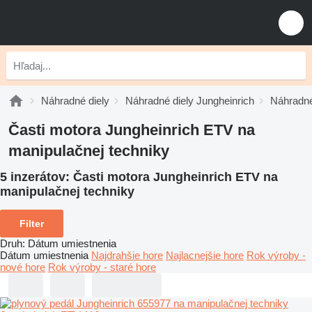
Náhradné diely
Náhradné diely Jungheinrich
Náhradné
Časti motora Jungheinrich ETV na
manipulačnej techniky
5 inzerátov:
Časti motora Jungheinrich ETV na
manipulačnej techniky
Filter
Druh
:
Dátum umiestnenia
Dátum umiestnenia
Najdrahšie hore
Najlacnejšie hore
Rok výroby -
nové hore
Rok výroby - staré hore