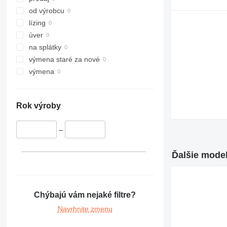
od výrobcu
lízing
úver
na splátky
výmena staré za nové
výmena
Rok výroby
–
Ďalšie model
Chýbajú vám nejaké filtre?
Navrhnite zmenu