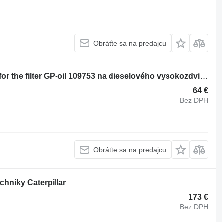
Obráťte sa na predajcu
Iný náhradný diel motora Diffuser As for the filter GP-oil 109753 na dieselového vysokozdvižného vozíka Caterpillar V70F-100F, VC110F
64 €
Bez DPH
Obráťte sa na predajcu
chniky Caterpillar
173 €
Bez DPH