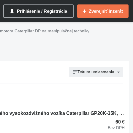
Prihlásenie / Registrácia
Zverejniť inzerát
 motora Caterpillar DP na manipulačnej techniky
Dátum umiestnenia
Upevnenie Bracket 394649 na plynového vysokozdvižného vozíka Caterpillar GP20K-35K, DP20K-35K
60 €
Bez DPH