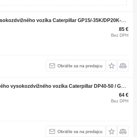
Cap Oil Filter Caterpillar 160433 na vysokozdvižného vozíka Caterpillar GP15/-35K/DP20K-50K
85 €
Bez DPH
Obráťte sa na predajcu
Kladka Caterpillar 239106 na dieselového vysokozdvižného vozíka Caterpillar DP40-50 / GP40-50
64 €
Bez DPH
Obráťte sa na predajcu