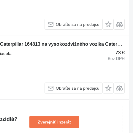
Obráťte sa na predajcu
Olejové tesnenie kľukového hriadeľa Caterpillar 164813 na vysokozdvižného vozíka Caterpillar EP16-30/ EP30K-30K, GP20K-35K/DP30K, DP30-35
73 €
riadeľa
Bez DPH
Obráťte sa na predajcu
ozidlá?
Zverejniť inzerát