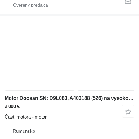
Motor Doosan SN: D9L080, A403188 (526) na vysokozdvižného vozíka
2 000 €
Časti motora - motor
Rumunsko