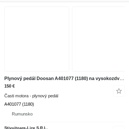
Plynový pedál Doosan A401077 (1180) na vysokozdvižného vozíka
150 €
Časti motora - plynový pedál
A401077 (1180)
Rumunsko
Stivuitoare-Lize S.R.L.