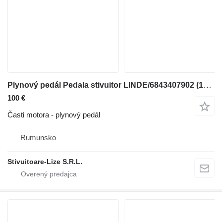
Plynový pedál Pedala stivuitor LINDE/6843407902 (1476) na vysokozdvižného vozíka
100 €
Časti motora - plynový pedál
Rumunsko
Stivuitoare-Lize S.R.L.