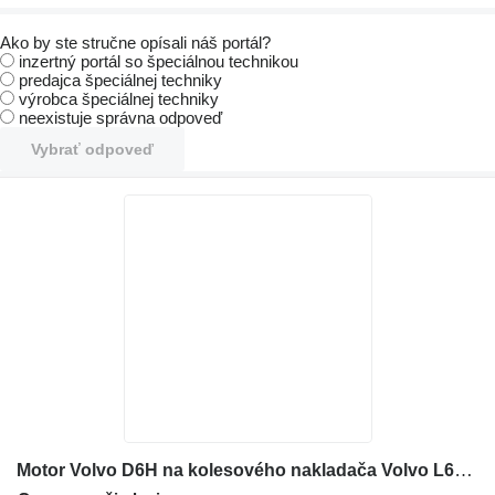
Ako by ste stručne opísali náš portál?
inzertný portál so špeciálnou technikou
predajca špeciálnej techniky
výrobca špeciálnej techniky
neexistuje správna odpoveď
Vybrať odpoveď
Motor Volvo D6H na kolesového nakladača Volvo L60 L70 L90 (G MODELL)