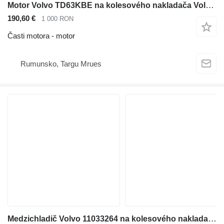
Motor Volvo TD63KBE na kolesového nakladača Volvo L90D L70D L110D L120D
190,60 €
1 000 RON
Časti motora - motor
Rumunsko, Targu Mrues
Medzichladič Volvo 11033264 na kolesového nakladača Volvo L90D