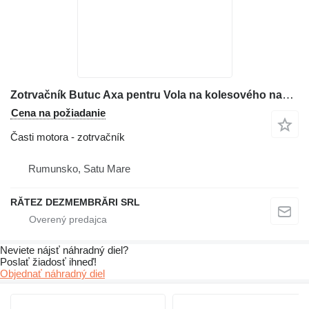
Zotrvačník Butuc Axa pentru Vola na kolesového nakladača Volvo L90 L110 L120 L150 L180 L220
Cena na požiadanie
Časti motora - zotrvačník
Rumunsko, Satu Mare
RĂTEZ DEZMEMBRĂRI SRL
Neviete nájsť náhradný diel?
Poslať žiadosť ihneď!
Objednať náhradný diel