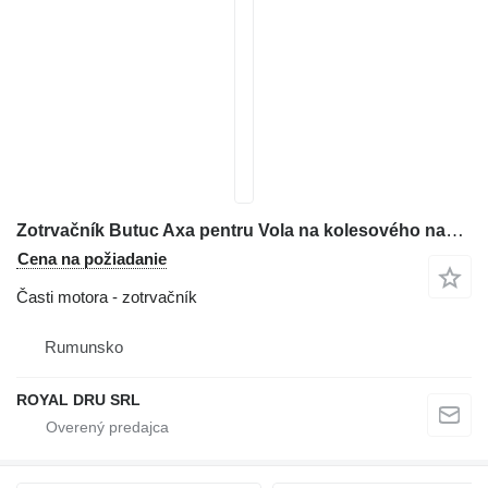
Zotrvačník Butuc Axa pentru Vola na kolesového nakladača Volvo L90 L110 L120 L150 L180 L220
Cena na požiadanie
Časti motora - zotrvačník
Rumunsko
ROYAL DRU SRL