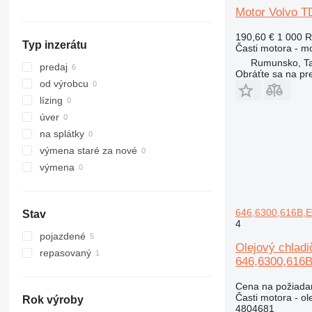
Motor Volvo T
C-series
L330
D series
190,60 €
1 000 
Typ inzerátu
Časti motora - m
IT
Rumunsko, T
predaj
Obráťte sa na pr
od výrobcu
lízing
úver
na splátky
výmena staré za nové
výmena
646,6300,616B,E
Stav
4
pojazdené
Olejový chlad
repasovaný
646,6300,616B
Cena na požiada
Časti motora - ol
Rok výroby
4804681