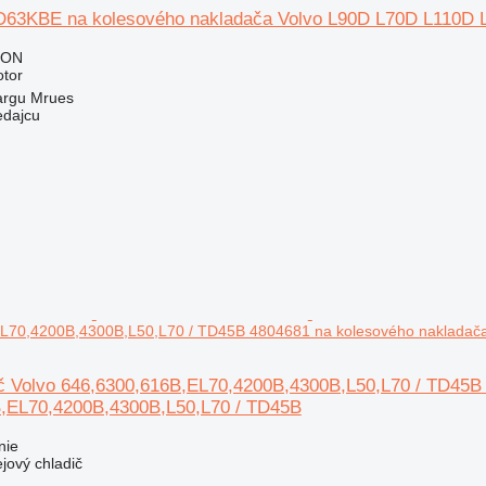
D63KBE na kolesového nakladača Volvo L90D L70D L110D 
RON
otor
argu Mrues
edajcu
L70,4200B,4300B,L50,L70 / TD45B 4804681 na kolesového nakladač
ič Volvo 646,6300,616B,EL70,4200B,4300B,L50,L70 / TD45B
,EL70,4200B,4300B,L50,L70 / TD45B
nie
ejový chladič