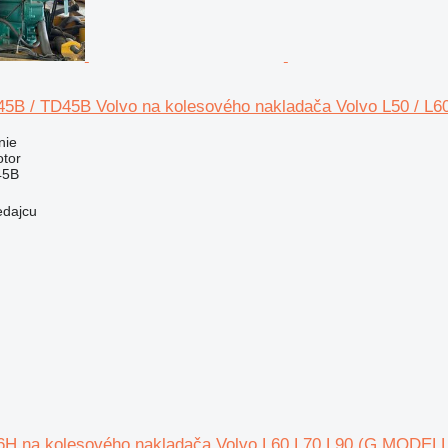
45B / TD45B Volvo na kolesového nakladača Volvo L50 / L60
nie
otor
45B
edajcu
6H na kolesového nakladača Volvo L60 L70 L90 (G MODELL