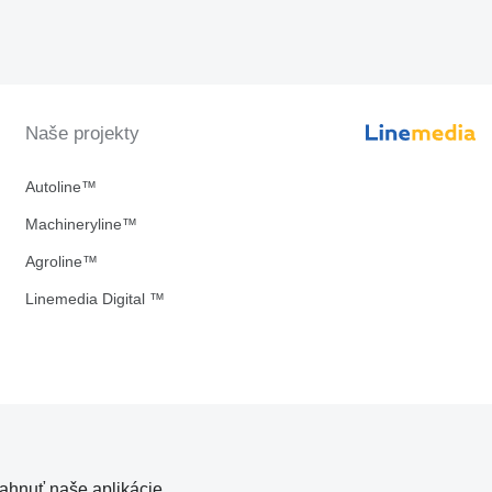
Naše projekty
Autoline™
Machineryline™
Agroline™
Linemedia Digital ™
iahnuť naše aplikácie