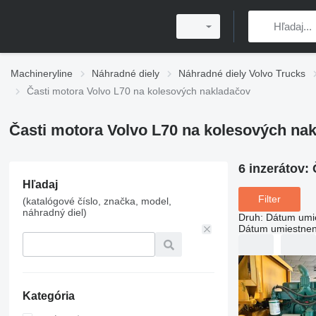
Machineryline
Náhradné diely
Náhradné diely Volvo Trucks
Časti motora Volvo L70 na kolesových nakladačov
Časti motora Volvo L70 na kolesových na
6 inzerátov:
Hľadaj
Filter
(katalógové číslo, značka, model,
náhradný diel)
Druh
:
Dátum umi
Dátum umiestnen
Kategória