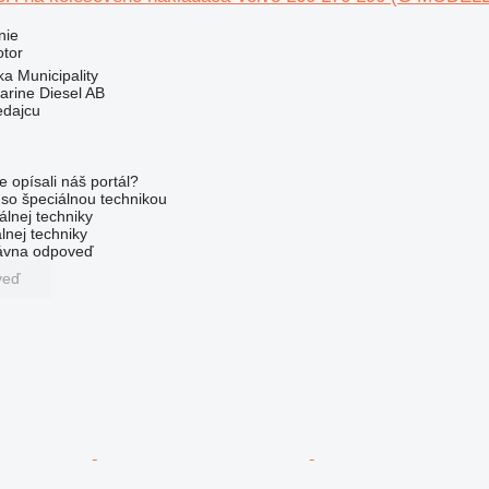
nie
otor
ka Municipality
arine Diesel AB
edajcu
e opísali náš portál?
l so špeciálnou technikou
álnej techniky
lnej techniky
rávna odpoveď
veď