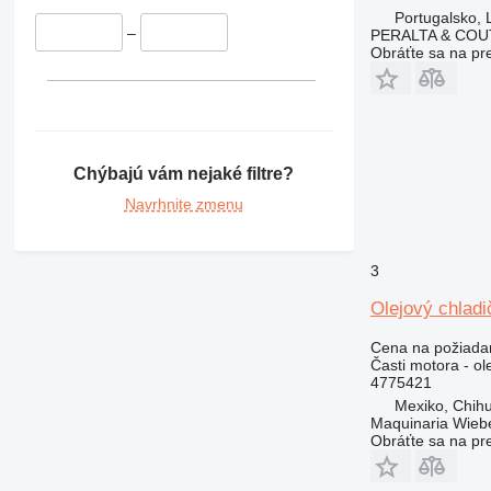
Portugalsko, L
–
PERALTA & COU
Obráťte sa na pr
Chýbajú vám nejaké filtre?
Navrhnite zmenu
3
Olejový chlad
Cena na požiada
Časti motora - ol
4775421
Mexiko, Chih
Maquinaria Wieb
Obráťte sa na pr