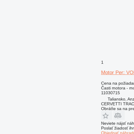
1
Motor Per: VO
Cena na požiada
Časti motora - m
11030715
Taliansko, An
CERVETTI TRA
Obráťte sa na pr
Neviete nájsť náh
Poslať žiadosť ih
Objednať náhradn