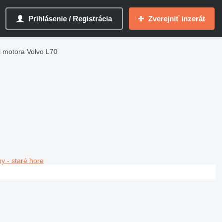
Prihlásenie / Registrácia
Zverejniť inzerát
i motora Volvo L70
y - staré hore