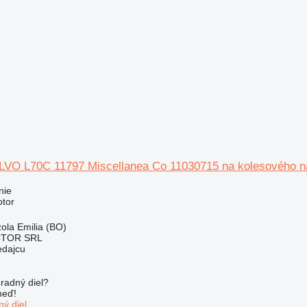
LVO L70C 11797 Miscellanea Co 11030715 na kolesového n
nie
otor
zola Emilia (BO)
CTOR SRL
edajcu
radný diel?
neď!
ý diel