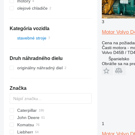
motory
olejové chladiče
3
Kategória vozidla
Motor Volvo D
stavebné stroje
Cena na požiada
rýpadlá
Časti motora - m
Volvo D45B / TD
stavebné nakladače
Druh náhradného dielu
Španielsko
kolesové nakladače
Obráťte sa na pr
originálny náhradný diel
Značka
Caterpillar
AS
AR
580
John Deere
AZ
590
120
C-series
Mega
BF
D-series
FR
FR
F-series
AL
44C
LX
HL-series
407
1
Komatsu
621
140
D-series
DL
W-series
55D
ZW
426
524
Liebherr
688
571G
SD
B-series
427
544 J
D series
Allrad
B-series
Motor Volvo D