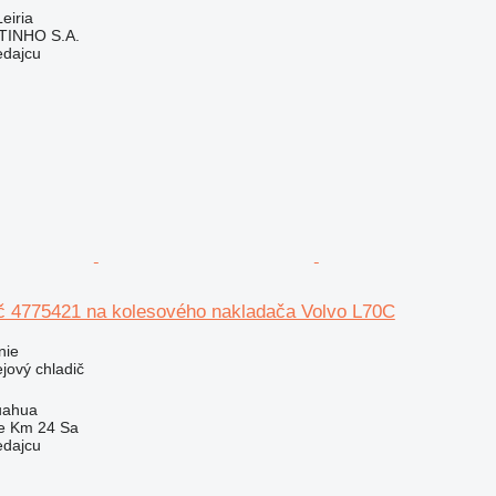
eiria
TINHO S.A.
edajcu
ič 4775421 na kolesového nakladača Volvo L70C
nie
ejový chladič
uahua
e Km 24 Sa
edajcu