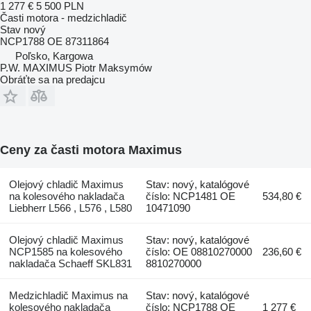
1 277 €
5 500 PLN
Časti motora - medzichladič
Stav
nový
NCP1788 OE 87311864
Poľsko, Kargowa
P.W. MAXIMUS Piotr Maksymów
Obráťte sa na predajcu
Ceny za časti motora Maximus
Olejový chladič Maximus
Stav: nový, katalógové
na kolesového nakladača
číslo: NCP1481 OE
534,80 €
Liebherr L566 , L576 , L580
10471090
Olejový chladič Maximus
Stav: nový, katalógové
NCP1585 na kolesového
číslo: OE 08810270000
236,60 €
nakladača Schaeff SKL831
8810270000
Medzichladič Maximus na
Stav: nový, katalógové
kolesového nakladača
číslo: NCP1788 OE
1 277 €