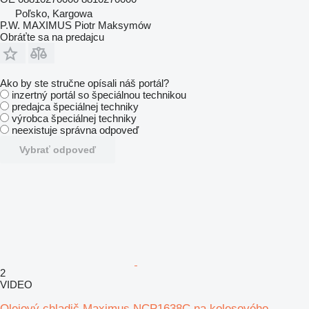
Poľsko, Kargowa
P.W. MAXIMUS Piotr Maksymów
Obráťte sa na predajcu
Ako by ste stručne opísali náš portál?
inzertný portál so špeciálnou technikou
predajca špeciálnej techniky
výrobca špeciálnej techniky
neexistuje správna odpoveď
Vybrať odpoveď
2
VIDEO
Olejový chladič Maximus NCP1638C na kolesového