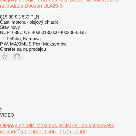
nakladača Doosan DL420-3
819,80 €
3 530 PLN
Časti motora - olejový chladič
Stav
nový
NCP1638C OE 40960130000 400206-00351
Poľsko, Kargowa
P.W. MAXIMUS Piotr Maksymów
Obráťte sa na predajcu
2
VIDEO
Olejový chladič Maximus NCP1481 na kolesového
nakladača Liebherr L566 , L576 , L580