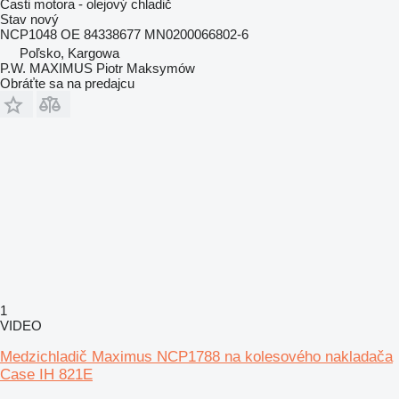
Časti motora - olejový chladič
Stav
nový
NCP1048 OE 84338677 MN0200066802-6
Poľsko, Kargowa
P.W. MAXIMUS Piotr Maksymów
Obráťte sa na predajcu
1
VIDEO
Medzichladič Maximus NCP1788 na kolesového nakladača
Case IH 821E