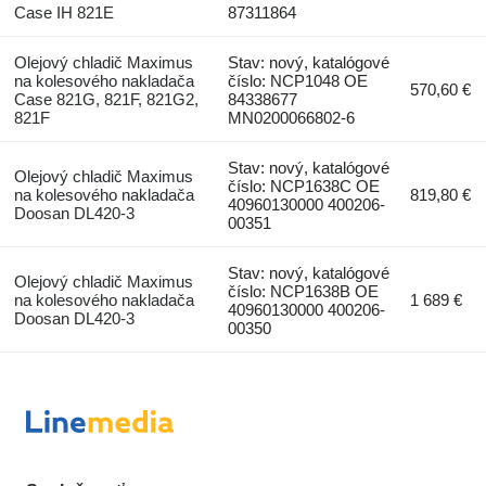
Case IH 821E
87311864
Olejový chladič Maximus
Stav: nový, katalógové
na kolesového nakladača
číslo: NCP1048 OE
570,60 €
Case 821G, 821F, 821G2,
84338677
821F
MN0200066802-6
Stav: nový, katalógové
Olejový chladič Maximus
číslo: NCP1638C OE
na kolesového nakladača
819,80 €
40960130000 400206-
Doosan DL420-3
00351
Stav: nový, katalógové
Olejový chladič Maximus
číslo: NCP1638B OE
na kolesového nakladača
1 689 €
40960130000 400206-
Doosan DL420-3
00350