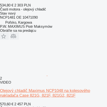
534,80 €
2 303 PLN
Časti motora - olejový chladič
Stav
nový
NCP1481 OE 10471090
Poľsko, Kargowa
P.W. MAXIMUS Piotr Maksymów
Obráťte sa na predajcu
2
VIDEO
Olejový chladič Maximus NCP1048 na kolesového
nakladača Case 821G, 821F, 821G2, 821F
570,60 €
2 457 PLN