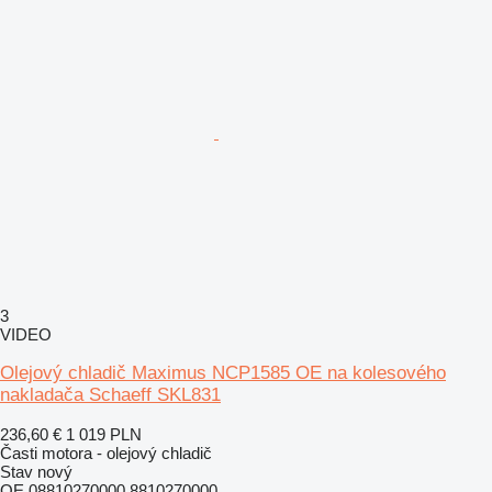
3
VIDEO
Olejový chladič Maximus NCP1585 OE na kolesového
nakladača Schaeff SKL831
236,60 €
1 019 PLN
Časti motora - olejový chladič
Stav
nový
OE 08810270000 8810270000