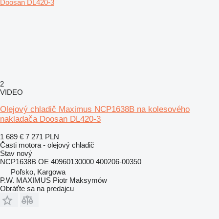
2
VIDEO
Olejový chladič Maximus NCP1638B na kolesového
nakladača Doosan DL420-3
1 689 €
7 271 PLN
Časti motora - olejový chladič
Stav
nový
NCP1638B OE 40960130000 400206-00350
Poľsko, Kargowa
P.W. MAXIMUS Piotr Maksymów
Obráťte sa na predajcu