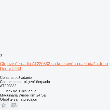
3
Olejové čerpadlo AT220832 na kolesového nakladača John
Deere 544J
Cena na požiadanie
Časti motora - olejové čerpadlo
AT220832
Mexiko, Chihuahua
Maquinaria Wiebe Km 24 Sa
Obráťte sa na predajcu