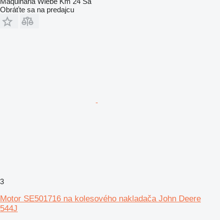
Maquinaria Wiebe Km 24 Sa
Obráťte sa na predajcu
3
Motor SE501716 na kolesového nakladača John Deere
544J