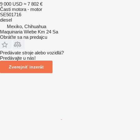
9 000 USD
≈ 7 802 €
Časti motora - motor
SE501716
diesel
Mexiko, Chihuahua
Maquinaria Wiebe Km 24 Sa
Obráťte sa na predajcu
Predávate stroje alebo vozidlá?
Predávajte u nás!
Zverejniť inzerát