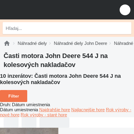
Náhradné diely
Náhradné diely John Deere
Náhradné 
Časti motora John Deere 544 J na
kolesových nakladačov
10 inzerátov:
Časti motora John Deere 544 J na
kolesových nakladačov
Filter
Druh
:
Dátum umiestnenia
Dátum umiestnenia
Najdrahšie hore
Najlacnejšie hore
Rok výroby -
nové hore
Rok výroby - staré hore