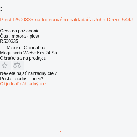
3
Piest R500335 na kolesového nakladača John Deere 544J
Cena na požiadanie
Časti motora - piest
R500335
Mexiko, Chihuahua
Maquinaria Wiebe Km 24 Sa
Obráťte sa na predajcu
Neviete nájsť náhradný diel?
Poslať žiadosť ihneď!
Objednať náhradný diel