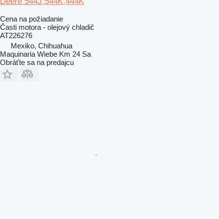
Deere 544J,544K,444K
Cena na požiadanie
Časti motora - olejový chladič
AT226276
Mexiko, Chihuahua
Maquinaria Wiebe Km 24 Sa
Obráťte sa na predajcu