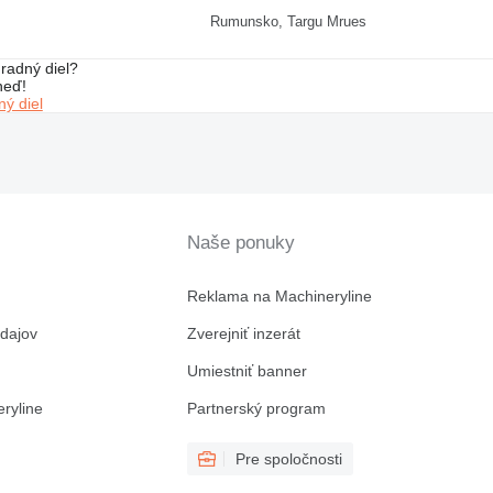
Rumunsko, Targu Mrues
radný diel?
neď!
ý diel
Naše ponuky
Reklama na Machineryline
dajov
Zverejniť inzerát
Umiestniť banner
ryline
Partnerský program
Pre spoločnosti