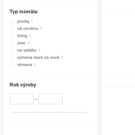
D series
980K
988H
966MXE
Typ inzerátu
IT
980M
D4
D5
IT28G
predaj
D6
od výrobcu
D7
lízing
D8
úver
D9
na splátky
D10
výmena staré za nové
D400
výmena
Rok výroby
–