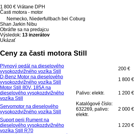
1 800 €
Vrátane DPH
Časti motora - motor
Nemecko, Niederfullbach bei Coburg
Shan Jarkin Nibu
Obráťte sa na predajcu
Výsledok:
13 inzerátov
Ukázať
Ceny za časti motora Still
Plynový pedál na dieselového
200 €
vysokozdvižného vozíka Still
D-Benz Motor na dieselového
1 800 €
vysokozdvižného vozíka Still
Motor Still 80V, 185A na
dieselového vysokozdvižného
Palivo: elektr.
1 200 €
vozíka Still
Katalógové číslo:
Servomotor na dieselového
632269, palivo:
2 000 €
vysokozdvižného vozíka Still
elektr.
Suport perii Rument na
dieselového vysokozdvižného
1 220 €
vozíka Still R70