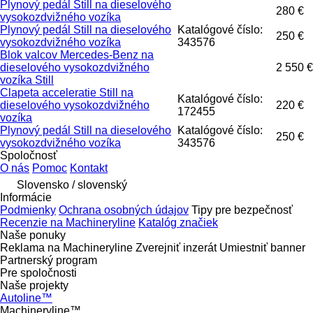
Plynový pedál Still na dieselového
280 €
vysokozdvižného vozíka
Plynový pedál Still na dieselového
Katalógové číslo:
250 €
vysokozdvižného vozíka
343576
Blok valcov Mercedes-Benz na
dieselového vysokozdvižného
2 550 €
vozíka Still
Clapeta acceleratie Still na
Katalógové číslo:
dieselového vysokozdvižného
220 €
172455
vozíka
Plynový pedál Still na dieselového
Katalógové číslo:
250 €
vysokozdvižného vozíka
343576
Spoločnosť
O nás
Pomoc
Kontakt
Slovensko / slovenský
Informácie
Podmienky
Ochrana osobných údajov
Tipy pre bezpečnosť
Recenzie na Machineryline
Katalóg značiek
Naše ponuky
Reklama na Machineryline
Zverejniť inzerát
Umiestniť banner
Partnerský program
Pre spoločnosti
Naše projekty
Autoline™
Machineryline™