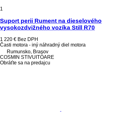
1
Suport perii Rument na dieselového
vysokozdvižného vozíka Still R70
1 220 €
Bez DPH
Časti motora - iný náhradný diel motora
Rumunsko, Braşov
COSMIN STIVUITOARE
Obráťte sa na predajcu