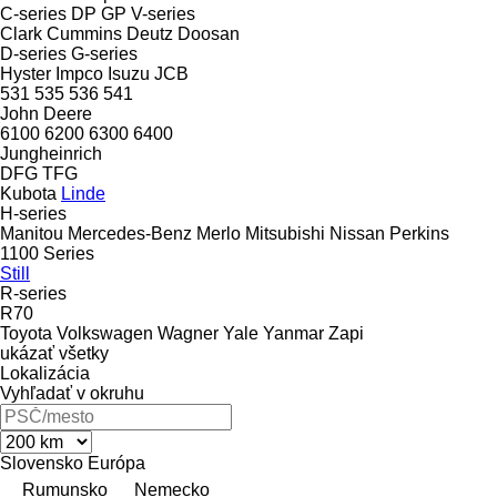
C-series
DP
GP
V-series
Clark
Cummins
Deutz
Doosan
D-series
G-series
Hyster
Impco
Isuzu
JCB
531
535
536
541
John Deere
6100
6200
6300
6400
Jungheinrich
DFG
TFG
Kubota
Linde
H-series
Manitou
Mercedes-Benz
Merlo
Mitsubishi
Nissan
Perkins
1100 Series
Still
R-series
R70
Toyota
Volkswagen
Wagner
Yale
Yanmar
Zapi
ukázať všetky
Lokalizácia
Vyhľadať v okruhu
Slovensko
Európa
Rumunsko
Nemecko