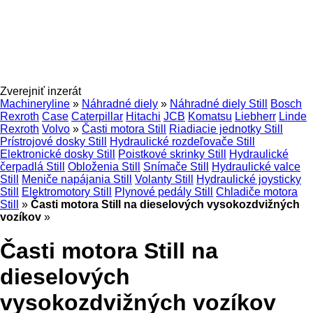
Zverejniť inzerát
Machineryline
»
Náhradné diely
»
Náhradné diely Still
Bosch
Rexroth
Case
Caterpillar
Hitachi
JCB
Komatsu
Liebherr
Linde
Rexroth
Volvo
»
Časti motora Still
Riadiacie jednotky Still
Prístrojové dosky Still
Hydraulické rozdeľovače Still
Elektronické dosky Still
Poistkové skrinky Still
Hydraulické
čerpadlá Still
Obloženia Still
Snímače Still
Hydraulické valce
Still
Meniče napájania Still
Volanty Still
Hydraulické joysticky
Still
Elektromotory Still
Plynové pedály Still
Chladiče motora
Still
»
Časti motora Still na dieselových vysokozdvižných
vozíkov
»
Časti motora Still na
dieselových
vysokozdvižných vozíkov