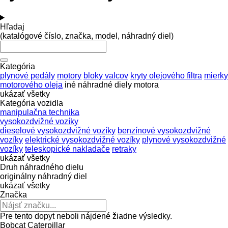
Hľadaj
(katalógové číslo, značka, model, náhradný diel)
Kategória
plynové pedály
motory
bloky valcov
kryty olejového filtra
mierky
motorového oleja
iné náhradné diely motora
ukázať všetky
Kategória vozidla
manipulačna technika
vysokozdvižné vozíky
dieselové vysokozdvižné vozíky
benzínové vysokozdvižné
vozíky
elektrické vysokozdvižné vozíky
plynové vysokozdvižné
vozíky
teleskopické nakladače
retraky
ukázať všetky
Druh náhradného dielu
originálny náhradný diel
ukázať všetky
Značka
Pre tento dopyt neboli nájdené žiadne výsledky.
Bobcat
Caterpillar