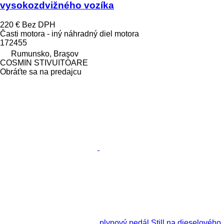
vysokozdvižného vozíka
220 €
Bez DPH
Časti motora - iný náhradný diel motora
172455
Rumunsko, Braşov
COSMIN STIVUITOARE
Obráťte sa na predajcu
plynový pedál Still na dieselového