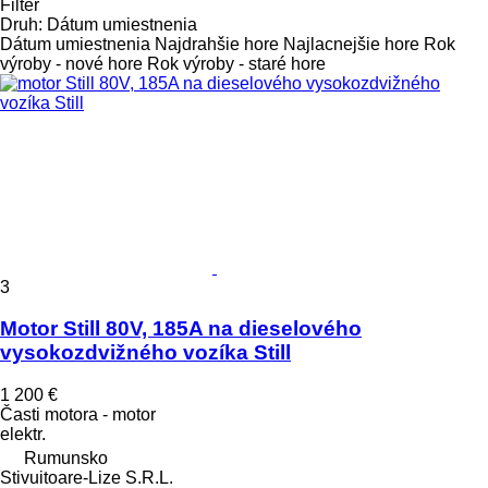
Filter
Druh
:
Dátum umiestnenia
Dátum umiestnenia
Najdrahšie hore
Najlacnejšie hore
Rok
výroby - nové hore
Rok výroby - staré hore
3
Motor Still 80V, 185A na dieselového
vysokozdvižného vozíka Still
1 200 €
Časti motora - motor
elektr.
Rumunsko
Stivuitoare-Lize S.R.L.