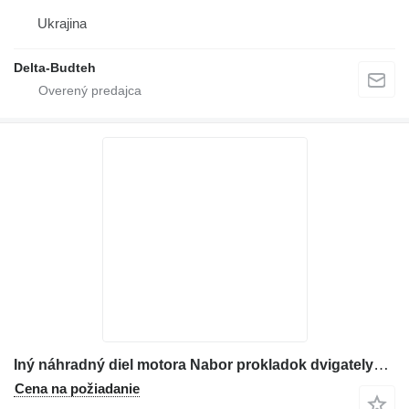
Ukrajina
Delta-Budteh
Iný náhradný diel motora Nabor prokladok dvigatelya na buldozéra Komatsu D65
Cena na požiadanie