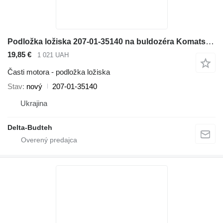
Podložka ložiska 207-01-35140 na buldozéra Komatsu D65EX-12 D65PX-12
19,85 €
1 021 UAH
Časti motora - podložka ložiska
Stav
nový
207-01-35140
Ukrajina
Delta-Budteh