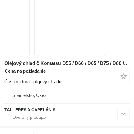
Olejový chladič Komatsu D55 / D60 / D65 / D75 / D80 / EC170 / EG150 / EG175 / WS16 / GD3 na buldozéra Komatsu D65
Cena na požiadanie
Časti motora - olejový chladič
Španielsko, Uxes
TALLERES A.CAPELÁN S.L.