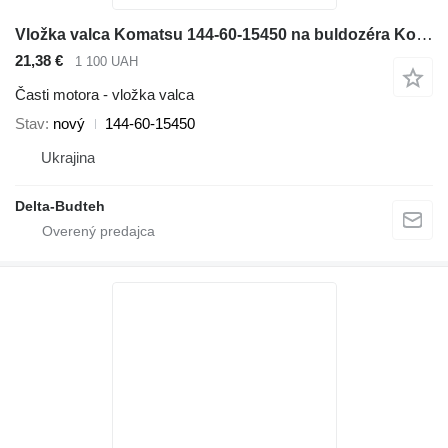
Vložka valca Komatsu 144-60-15450 na buldozéra Komatsu D65EX-12, D65PX-12
21,38 €
1 100 UAH
Časti motora - vložka valca
Stav
nový
144-60-15450
Ukrajina
Delta-Budteh