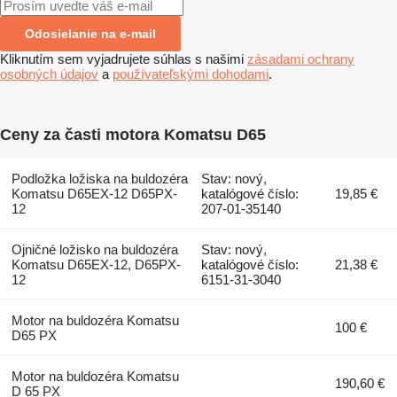
Odosielanie na e-mail
Kliknutím sem vyjadrujete súhlas s našimi
zásadami ochrany
osobných údajov
a
používateľskými dohodami
.
Ceny za časti motora Komatsu D65
Podložka ložiska na buldozéra
Stav: nový,
Komatsu D65EX-12 D65PX-
katalógové číslo:
19,85 €
12
207-01-35140
Ojničné ložisko na buldozéra
Stav: nový,
Komatsu D65EX-12, D65PX-
katalógové číslo:
21,38 €
12
6151-31-3040
Motor na buldozéra Komatsu
100 €
D65 PX
Motor na buldozéra Komatsu
190,60 €
D 65 PX