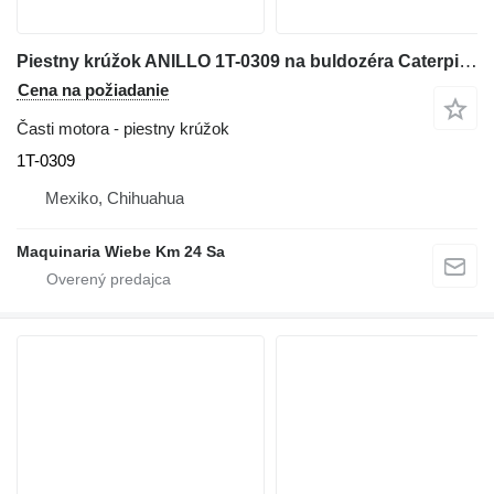
Piestny krúžok ANILLO 1T-0309 na buldozéra Caterpillar D9H,D8H,583K
Cena na požiadanie
Časti motora - piestny krúžok
1T-0309
Mexiko, Chihuahua
Maquinaria Wiebe Km 24 Sa