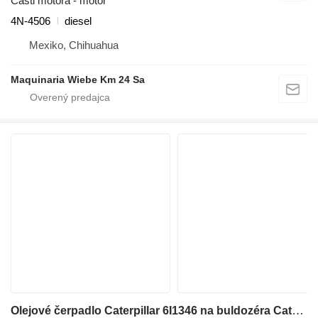
Časti motora - motor
4N-4506
diesel
Mexiko, Chihuahua
Maquinaria Wiebe Km 24 Sa
Olejové čerpadlo Caterpillar 6I1346 na buldozéra Caterpillar 3306B