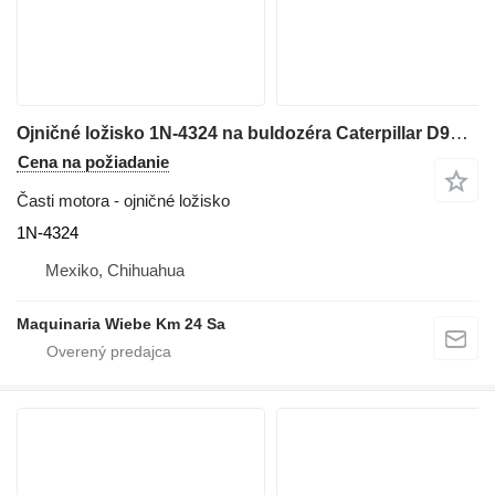
Ojničné ložisko 1N-4324 na buldozéra Caterpillar D9H,G353D,D353E,594H
Cena na požiadanie
Časti motora - ojničné ložisko
1N-4324
Mexiko, Chihuahua
Maquinaria Wiebe Km 24 Sa