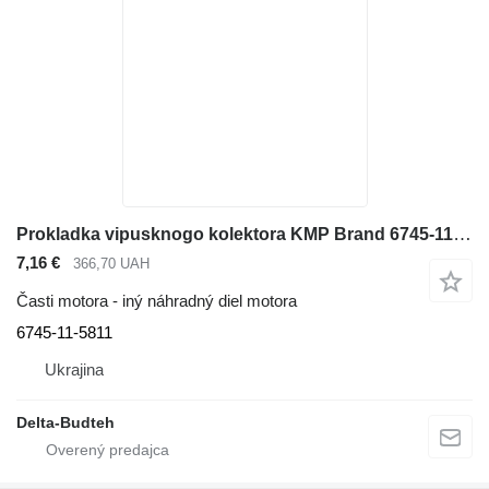
Prokladka vipusknogo kolektora KMP Brand 6745-11-5811 na stavebného stroja Komatsu
7,16 €
366,70 UAH
Časti motora - iný náhradný diel motora
6745-11-5811
Ukrajina
Delta-Budteh