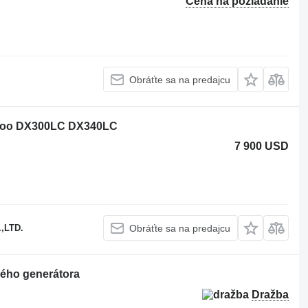
Cena na požiadanie
Obráťte sa na predajcu
ewoo DX300LC DX340LC
7 900 USD
,LTD.
Obráťte sa na predajcu
ého generátora
Dražba