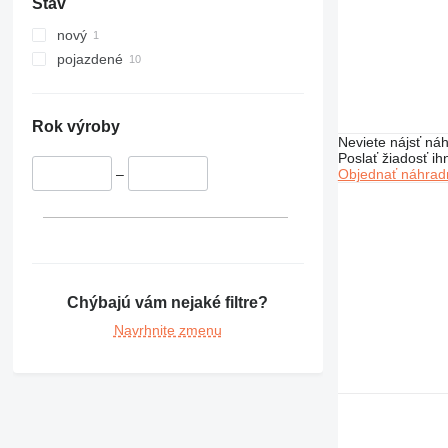
Stav
336
340
nový
345
pojazdené
349
350
365
Rok výroby
Neviete nájsť náh
374
Poslať žiadosť ih
375
Objednať náhradn
–
390
416
420
422
424
Chýbajú vám nejaké filtre?
426
Navrhnite zmenu
428
430
432
434
438