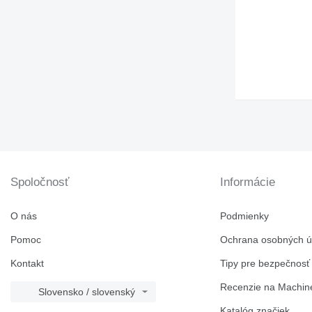
920
924
926
928
930
936
938
950
953
955
Spoločnosť
Informácie
962
963
O nás
966
Podmienky
972
Pomoc
Ochrana osobných ú
973
Kontakt
Tipy pre bezpečnosť
980
988
Recenzie na Machine
Slovensko / slovenský
990
Katalóg značiek