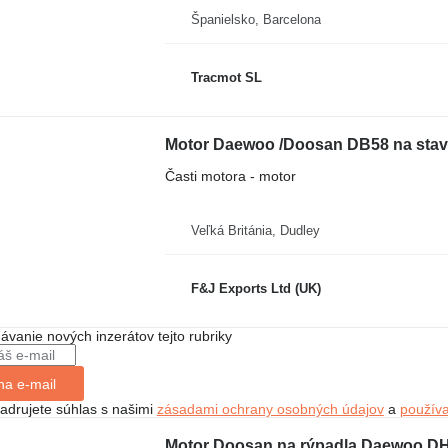
Španielsko, Barcelona
Tracmot SL
Motor Daewoo /Doosan DB58 na stav
Časti motora - motor
Veľká Británia, Dudley
F&J Exports Ltd (UK)
dávanie nových inzerátov tejto rubriky
na e-mail
jadrujete súhlas s našimi
zásadami ochrany osobných údajov
a
použív
Motor Doosan na rýpadla Daewoo D