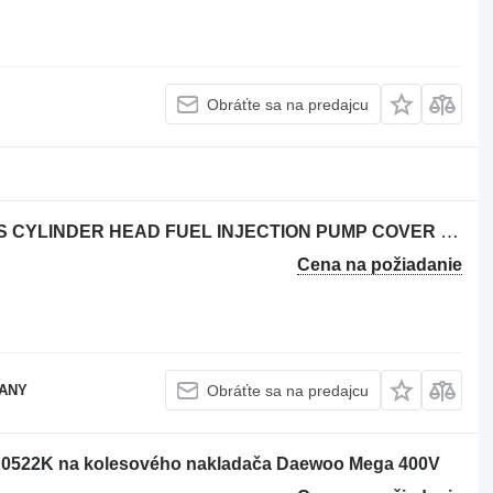
Obráťte sa na predajcu
Motor USED DAEWOO DE12TI PARTS CYLINDER HEAD FUEL INJECTION PUMP COVER na rýpadla Daewoo SOLAR DOOSAN 400LC-V
Cena na požiadanie
PANY
Obráťte sa na predajcu
A0522K na kolesového nakladača Daewoo Mega 400V