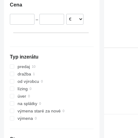
Cena
Nemecko
308
541
WE
Veľká Británia
311
550
–
312
560
313
JS
314
Robot
315
TM
316
VMT
Typ inzerátu
317
318
predaj
320
dražba
321
od výrobcu
322
lízing
323
úver
324
na splátky
325
výmena staré za nové
326
výmena
329
330