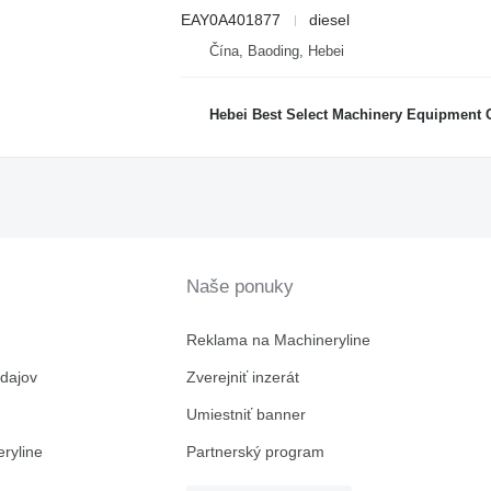
EAY0A401877
diesel
Čína, Baoding, Hebei
Hebei Best Select Machinery Equipment C
Naše ponuky
Reklama na Machineryline
dajov
Zverejniť inzerát
Umiestniť banner
ryline
Partnerský program