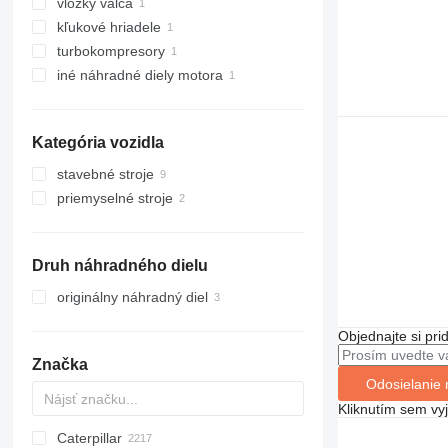
vložky valca
kľukové hriadele
turbokompresory
iné náhradné diely motora
Kategória vozidla
stavebné stroje
priemyselné stroje
rýpadlá
stavebné nakladače
elektrické generátory
rýpadlá-nakladače
kolesové nakladače
benzínové generátory
Druh náhradného dielu
iné generátory
originálny náhradný diel
Objednajte si pri
Značka
Odosielanie 
Kliknutím sem vy
Caterpillar
Titan
AS
AX
ASC
GA
225LC
D-series
600 - series
BC
SWE
BB
320
Farmlift
570