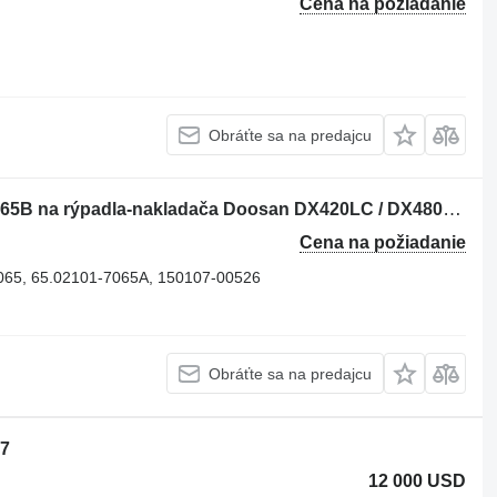
Cena na požiadanie
Obráťte sa na predajcu
Kľukový hriadeľ Daewoo 65.02101-7065B na rýpadla-nakladača Doosan DX420LC / DX480LC / DX520LC-LCA
Cena na požiadanie
065, 65.02101-7065A, 150107-00526
Obráťte sa na predajcu
7
12 000 USD