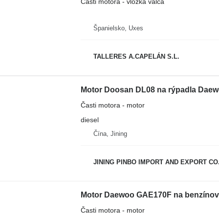
Časti motora - vložka valca
Španielsko, Uxes
TALLERES A.CAPELÁN S.L.
Motor Doosan DL08 na rýpadla Da
Časti motora - motor
diesel
Čína, Jining
JINING PINBO IMPORT AND EXPORT CO.
Motor Daewoo GAE170F na benzínov
Časti motora - motor