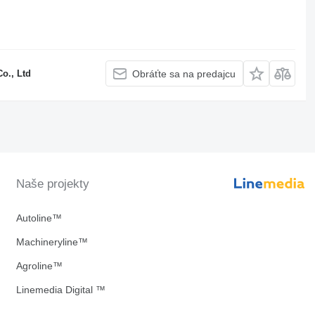
o., Ltd
Obráťte sa na predajcu
Naše projekty
Autoline™
Machineryline™
Agroline™
Linemedia Digital ™