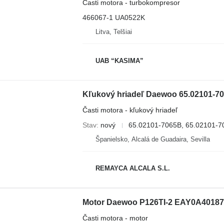
Časti motora - turbokompresor
466067-1 UA0522K
Litva, Telšiai
UAB “KASIMA”
Časti motora - kľukový hriadeľ
Stav
nový
65.02101-7065B, 65.02101-7
Španielsko, Alcalá de Guadaira, Sevilla
REMAYCA ALCALA S.L.
Motor Daewoo P126TI-2 EAY0A40187
Časti motora - motor