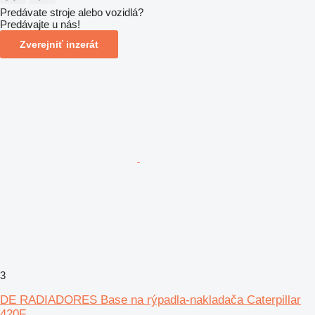
Predávate stroje alebo vozidlá?
Predávajte u nás!
Zverejniť inzerát
3
DE RADIADORES Base na rýpadla-nakladača Caterpillar
420F