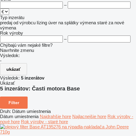
–
Typ inzerátu
predaj
od výrobcu
lízing
úver
na splátky
výmena staré za nové
výmena
Rok výroby
–
Chýbajú vám nejaké filtre?
Navrhnite zmenu
Výsledok:
-
ukázať
Výsledok:
5 inzerátov
Ukázať
5 inzerátov:
Časti motora Base
Filter
Druh
:
Dátum umiestnenia
Dátum umiestnenia
Najdrahšie hore
Najlacnejšie hore
Rok výroby -
nové hore
Rok výroby - staré hore