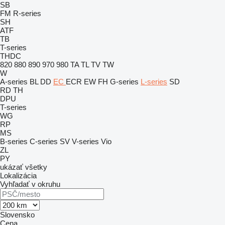
SB
FM
R-series
SH
ATF
TB
T-series
THDC
820
880
890
970
980
TA
TL
TV
TW
W
A-series
BL
DD
EC
ECR
EW
FH
G-series
L-series
SD
RD
TH
DPU
T-series
WG
RP
MS
B-series
C-series
SV
V-series
Vio
ZL
PY
ukázať všetky
Lokalizácia
Vyhľadať v okruhu
Slovensko
Cena