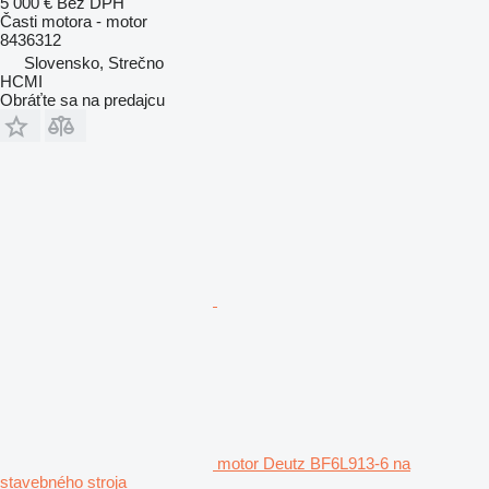
5 000 €
Bez DPH
Časti motora - motor
8436312
Slovensko, Strečno
HCMI
Obráťte sa na predajcu
motor Deutz BF6L913-6 na
stavebného stroja