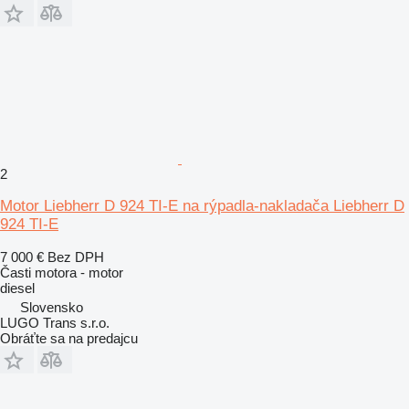
2
Motor Liebherr D 924 TI-E na rýpadla-nakladača Liebherr D
924 TI-E
7 000 €
Bez DPH
Časti motora - motor
diesel
Slovensko
LUGO Trans s.r.o.
Obráťte sa na predajcu