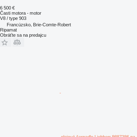
6 500 €
Časti motora - motor
V8 / type 903
Francúzsko, Brie-Comte-Robert
Ripamat
Obráťte sa na predajcu
olejové čerpadlo Liebherr 9887386 na