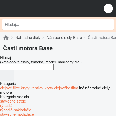
Náhradné diely
Náhradné diely Base
Časti motora Ba
Časti motora Base
Hľadaj
(katalógové číslo, značka, model, náhradný diel)
Kategória
olejové filtre
kryty ventilov
kryty olejového filtra
iné náhradné diely
motora
Kategória vozidla
stavebné stroje
rýpadlá
rýpadlá-nakladače
stavebné nakladače