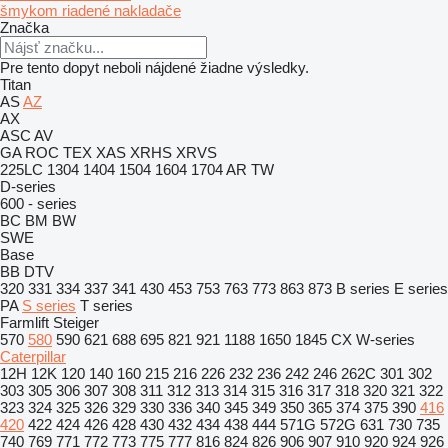
šmykom riadené nakladače
Značka
Pre tento dopyt neboli nájdené žiadne výsledky.
Titan
AS
AZ
AX
ASC
AV
GA
ROC
TEX
XAS
XRHS
XRVS
225LC
1304
1404
1504
1604
1704
AR
TW
D-series
600 - series
BC
BM
BW
SWE
Base
BB
DTV
320
331
334
337
341
430
453
753
763
773
863
873
B series
E series
PA
S series
T series
Farmlift
Steiger
570
580
590
621
688
695
821
921
1188
1650
1845
CX
W-series
Caterpillar
12H
12K
120
140
160
215
216
226
232
236
242
246
262C
301
302
303
305
306
307
308
311
312
313
314
315
316
317
318
320
321
322
323
324
325
326
329
330
336
340
345
349
350
365
374
375
390
416
420
422
424
426
428
430
432
434
438
444
571G
572G
631
730
735
740
769
771
772
773
775
777
816
824
826
906
907
910
920
924
926