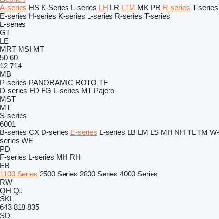
A-series
HS
K-Series
L-series
LH
LR
LTM
MK
PR
R-series
T-series
E-series
H-series
K-series
L-series
R-series
T-series
L-series
GT
LE
MRT
MSI
MT
50
60
12
714
MB
P-series
PANORAMIC
ROTO
TF
D-series
FD
FG
L-series
MT
Pajero
MST
MT
S-series
6001
B-series
CX
D-series
E-series
L-series
LB
LM
LS
MH
NH
TL
TM
W-
series
WE
PD
F-series
L-series
MH
RH
EB
1100 Series
2500 Series
2800 Series
4000 Series
RW
QH
QJ
SKL
643
818
835
SD