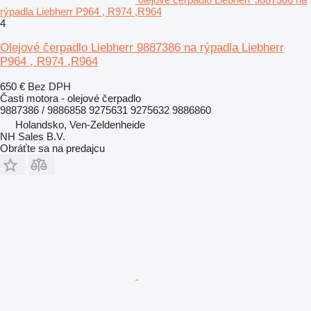
rýpadla Liebherr P964 , R974 ,R964
4
Olejové čerpadlo Liebherr 9887386 na rýpadla Liebherr
P964 , R974 ,R964
650 €
Bez DPH
Časti motora - olejové čerpadlo
9887386 / 9886858 9275631 9275632 9886860
Holandsko, Ven-Zeldenheide
NH Sales B.V.
Obráťte sa na predajcu