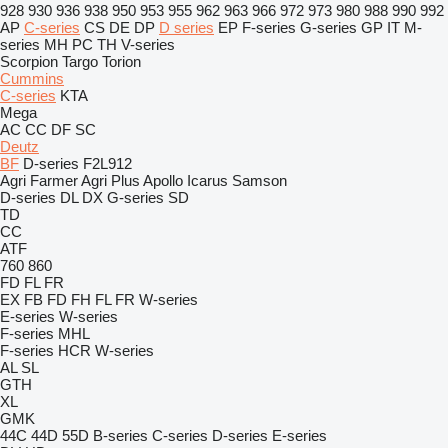
928
930
936
938
950
953
955
962
963
966
972
973
980
988
990
992
AP
C-series
CS
DE
DP
D series
EP
F-series
G-series
GP
IT
M-
series
MH
PC
TH
V-series
Scorpion
Targo
Torion
Cummins
C-series
KTA
Mega
AC
CC
DF
SC
Deutz
BF
D-series
F2L912
Agri Farmer
Agri Plus
Apollo
Icarus
Samson
D-series
DL
DX
G-series
SD
TD
CC
ATF
760
860
FD
FL
FR
EX
FB
FD
FH
FL
FR
W-series
E-series
W-series
F-series
MHL
F-series
HCR
W-series
AL
SL
GTH
XL
GMK
44C
44D
55D
B-series
C-series
D-series
E-series