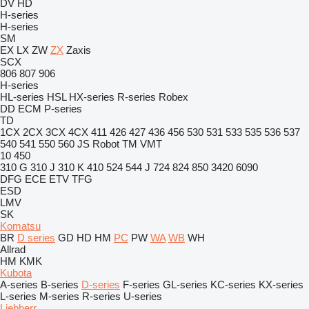
DV
HD
H-series
H-series
SM
EX
LX
ZW
ZX
Zaxis
SCX
806
807
906
H-series
HL-series
HSL
HX-series
R-series
Robex
DD
ECM
P-series
TD
1CX
2CX
3CX
4CX
411
426
427
436
456
530
531
533
535
536
537
540
541
550
560
JS
Robot
TM
VMT
10
450
310 G
310 J
310 K
410
524
544 J
724
824
850
3420
6090
DFG
ECE
ETV
TFG
ESD
LMV
SK
Komatsu
BR
D series
GD
HD
HM
PC
PW
WA
WB
WH
Allrad
HM
KMK
Kubota
A-series
B-series
D-series
F-series
GL-series
KC-series
KX-series
L-series
M-series
R-series
U-series
Liebherr